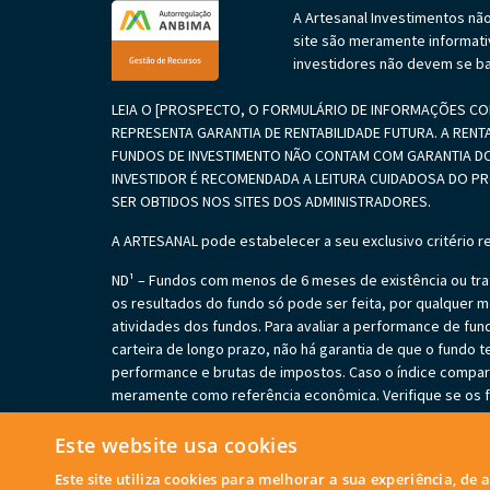
A Artesanal Investimentos nã
site são meramente informati
investidores não devem se ba
LEIA O [PROSPECTO, O FORMULÁRIO DE INFORMAÇÕES COM
REPRESENTA GARANTIA DE RENTABILIDADE FUTURA. A RENT
FUNDOS DE INVESTIMENTO NÃO CONTAM COM GARANTIA DO
INVESTIDOR É RECOMENDADA A LEITURA CUIDADOSA DO 
SER OBTIDOS NOS SITES DOS ADMINISTRADORES.
A ARTESANAL pode estabelecer a seu exclusivo critério r
ND¹ – Fundos com menos de 6 meses de existência ou trat
os resultados do fundo só pode ser feita, por qualquer me
atividades dos fundos. Para avaliar a performance de f
carteira de longo prazo, não há garantia de que o fundo t
performance e brutas de impostos. Caso o índice comparat
meramente como referência econômica. Verifique se os fu
em perdas patrimoniais para seus cotistas, podendo inclu
cobrir os prejuízos dos fundos. Verifique se os fundos es
Este website usa cookies
fundos podem estar sujeitos a risco de perda substancia
Este site utiliza cookies para melhorar a sua experiência, de
apresentados podem estar expostos a significativa conc