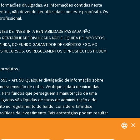
informações divulgadas. As informações contidas neste
ntos, não devendo ser utilizadas com este propósito. Os
rofissional.
S DE INVESTIR. A RENTABILIDADE PASSADA NÃO
 RENTABILIDADE DIVULGADA NÃO É LÍQUIDA DE IMPOSTOS.
INDA, DO FUNDO GARANTIDOR DE CRÉDITOS FGC. AO
SEUS RECURSOS. OS REGULAMENTOS E PROSPECTOS PODEM
 produtos.
55 – Art. 50: Qualquer divulgação de informação sobre
eira emissão de cotas. Verifique a data de início das
es. Para fundos que perseguem a manutenção de uma
vulgadas são líquidas de taxas de administração e de
ito no regulamento do fundo, considere tal índice
líticas de investimento. Tais estratégias podem resultar
gação do cotista de aportar recursos adicionais para
×
ifique se os fundos investem em crédito privado. Tais
 dos ativos integrantes da sua carteira. Os fundos
s não mencionados neste material. O investimento em