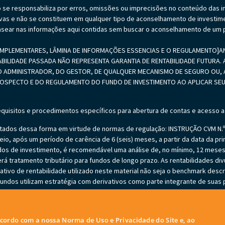
o se responsabiliza por erros, omissões ou imprecisões no conteúdo das 
vas e não se constituem em qualquer tipo de aconselhamento de investime
sear nas informações aqui contidas sem buscar o aconselhamento de um p
PLEMENTARES, LÂMINA DE INFORMAÇÕES ESSENCIAS E O REGULAMENTO]ANTE
ABILIDADE PASSADA NÃO REPRESENTA GARANTIA DE RENTABILIDADE FUTURA. A
 ADMINISTRADOR, DO GESTOR, DE QUALQUER MECANISMO DE SEGURO OU, A
PROSPECTO E DO REGULAMENTO DO FUNDO DE INVESTIMENTO AO APLICAR 
equisitos e procedimentos específicos para abertura de contas e acesso a
ados dessa forma em virtude de normas de regulação: INSTRUÇÃO CVM N.º 5
io, após um período de carência de 6 (seis) meses, a partir da data da prim
undos de investimento, é recomendável uma análise de, no mínimo, 12 mes
erá tratamento tributário para fundos de longo prazo. As rentabilidades di
ivo de rentabilidade utilizado neste material não seja o benchmark descr
ndos utilizam estratégia com derivativos como parte integrante de suas po
sive acarretar perdas superiores ao capital aplicado e a consequente obri
tão autorizados a realizar aplicações em ativos financeiros no exterior. Ver
l do patrimônio líquido em caso de eventos que acarretem o não pagamento
 acordo com a nossa Norma de Uso e Privacidade do Site e, ao
entração em ativos de poucos emissores, variação cambial e outros risco