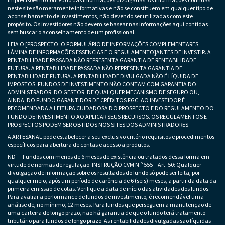
neste site são meramente informativas e não se constituem em qualquer tipo de
aconselhamento de investimentos, não devendo ser utilizadas com este
propósito. Os investidores não devem se basear nas informações aqui contidas
sem buscar o aconselhamento de um profissional.
LEIA O [PROSPECTO, O FORMULÁRIO DE INFORMAÇÕES COMPLEMENTARES,
LÂMINA DE INFORMAÇÕES ESSENCIAS E O REGULAMENTO]ANTES DE INVESTIR. A
RENTABILIDADE PASSADA NÃO REPRESENTA GARANTIA DE RENTABILIDADE
FUTURA. A RENTABILIDADE PASSADA NÃO REPRESENTA GARANTIA DE
RENTABILIDADE FUTURA. A RENTABILIDADE DIVULGADA NÃO É LÍQUIDA DE
IMPOSTOS. FUNDOS DE INVESTIMENTO NÃO CONTAM COM GARANTIA DO
ADMINISTRADOR, DO GESTOR, DE QUALQUER MECANISMO DE SEGURO OU,
AINDA, DO FUNDO GARANTIDOR DE CRÉDITOS FGC. AO INVESTIDOR É
RECOMENDADA A LEITURA CUIDADOSA DO PROSPECTO E DO REGULAMENTO DO
FUNDO DE INVESTIMENTO AO APLICAR SEUS RECURSOS. OS REGULAMENTOS E
PROSPECTOS PODEM SER OBTIDOS NOS SITES DOS ADMINISTRADORES.
A ARTESANAL pode estabelecer a seu exclusivo critério requisitos e procedimentos
específicos para abertura de contas e acesso a produtos.
ND¹ – Fundos com menos de 6 meses de existência ou tratados dessa forma em
virtude de normas de regulação: INSTRUÇÃO CVM N.º 555 – Art. 50: Qualquer
divulgação de informação sobre os resultados do fundo só pode ser feita, por
qualquer meio, após um período de carência de 6 (seis) meses, a partir da data da
primeira emissão de cotas. Verifique a data de início das atividades dos fundos.
Para avaliar a performance de fundos de investimento, é recomendável uma
análise de, no mínimo, 12 meses. Para fundos que perseguem a manutenção de
uma carteira de longo prazo, não há garantia de que o fundo terá tratamento
tributário para fundos de longo prazo. As rentabilidades divulgadas são líquidas