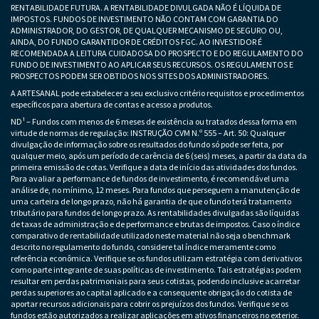
RENTABILIDADE FUTURA. A RENTABILIDADE DIVULGADA NÃO É LÍQUIDA DE
IMPOSTOS. FUNDOS DE INVESTIMENTO NÃO CONTAM COM GARANTIA DO
ADMINISTRADOR, DO GESTOR, DE QUALQUER MECANISMO DE SEGURO OU,
AINDA, DO FUNDO GARANTIDOR DE CRÉDITOS FGC. AO INVESTIDOR É
RECOMENDADA A LEITURA CUIDADOSA DO PROSPECTO E DO REGULAMENTO DO
FUNDO DE INVESTIMENTO AO APLICAR SEUS RECURSOS. OS REGULAMENTOS E
PROSPECTOS PODEM SER OBTIDOS NOS SITES DOS ADMINISTRADORES.
A ARTESANAL pode estabelecer a seu exclusivo critério requisitos e procedimentos
específicos para abertura de contas e acesso a produtos.
ND¹ – Fundos com menos de 6 meses de existência ou tratados dessa forma em
virtude de normas de regulação: INSTRUÇÃO CVM N.º 555 – Art. 50: Qualquer
divulgação de informação sobre os resultados do fundo só pode ser feita, por
qualquer meio, após um período de carência de 6 (seis) meses, a partir da data da
primeira emissão de cotas. Verifique a data de início das atividades dos fundos.
Para avaliar a performance de fundos de investimento, é recomendável uma
análise de, no mínimo, 12 meses. Para fundos que perseguem a manutenção de
uma carteira de longo prazo, não há garantia de que o fundo terá tratamento
tributário para fundos de longo prazo. As rentabilidades divulgadas são líquidas
de taxas de administração e de performance e brutas de impostos. Caso o índice
comparativo de rentabilidade utilizado neste material não seja o benchmark
descrito no regulamento do fundo, considere tal índice meramente como
referência econômica. Verifique se os fundos utilizam estratégia com derivativos
como parte integrante de suas políticas de investimento. Tais estratégias podem
resultar em perdas patrimoniais para seus cotistas, podendo inclusive acarretar
perdas superiores ao capital aplicado e a consequente obrigação do cotista de
aportar recursos adicionais para cobrir os prejuízos dos fundos. Verifique se os
fundos estão autorizados a realizar aplicações em ativos financeiros no exterior.