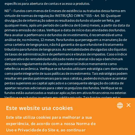
específicos para abertura de contas e acesso a produtos.
ND¹ – Fundos com menos de 6 meses de existência ou tratados dessa forma em
virtude de normas de regulação: INSTRUÇÃO CVM N.º 555 – Art. 50: Qualquer
divulgação de informação sobre os resultados do fundo só pode ser feita, por
qualquer meio, após um período de carência de 6 (seis) meses, a partir da data da
primeira emissão de cotas. Verifique a data de início das atividades dos fundos.
Para avaliar a performance de fundos de investimento, é recomendável uma
análise de, no mínimo, 12 meses. Para fundos que perseguem a manutenção de
uma carteira de longo prazo, não há garantia de que o fundo terá tratamento
tributário para fundos de longo prazo. As rentabilidades divulgadas são líquidas
de taxas de administração e de performance e brutas de impostos. Caso o índice
comparativo de rentabilidade utilizado neste material não seja o benchmark
descrito no regulamento do fundo, considere tal índice meramente como
referência econômica. Verifique se os fundos utilizam estratégia com derivativos
como parte integrante de suas políticas de investimento. Tais estratégias podem
resultar em perdas patrimoniais para seus cotistas, podendo inclusive acarretar
perdas superiores ao capital aplicado e a consequente obrigação do cotista de
aportar recursos adicionais para cobrir os prejuízos dos fundos. Verifique se os
fundos estão autorizados a realizar aplicações em ativos financeiros no exterior.
Verifique se os fundos investem em crédito privado. Tais fundos podem estar
×
sujeitos a risco de perda substancial do patrimônio líquido em caso de eventos
Este website usa cookies
que acarretem o não pagamento dos ativos integrantes da sua carteira. Os
fundos apresentados podem estar expostos a significativa concentração em ativos
Este site utiliza cookies para melhorar a sua
de poucos emissores, variação cambial e outros riscos não mencionados neste
PORTUGUESE
material. O investimento em determinados ativos financeiros pode sujeitar o
experiência, de acordo com a nossa Norma de
investidor a significativas perdas patrimoniais. Ao investidor cabe a
Uso e Privacidade do Site e, ao continuar
responsabilidade de se informar sobre eventuais riscos previamente à tomada de
ENGLISH