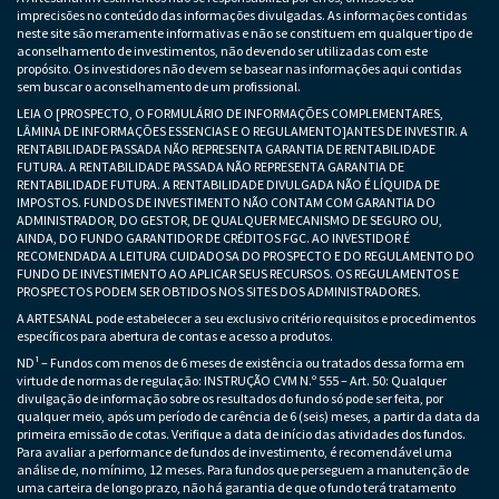
imprecisões no conteúdo das informações divulgadas. As informações contidas
neste site são meramente informativas e não se constituem em qualquer tipo de
aconselhamento de investimentos, não devendo ser utilizadas com este
propósito. Os investidores não devem se basear nas informações aqui contidas
sem buscar o aconselhamento de um profissional.
LEIA O [PROSPECTO, O FORMULÁRIO DE INFORMAÇÕES COMPLEMENTARES,
LÂMINA DE INFORMAÇÕES ESSENCIAS E O REGULAMENTO]ANTES DE INVESTIR. A
RENTABILIDADE PASSADA NÃO REPRESENTA GARANTIA DE RENTABILIDADE
FUTURA. A RENTABILIDADE PASSADA NÃO REPRESENTA GARANTIA DE
RENTABILIDADE FUTURA. A RENTABILIDADE DIVULGADA NÃO É LÍQUIDA DE
IMPOSTOS. FUNDOS DE INVESTIMENTO NÃO CONTAM COM GARANTIA DO
ADMINISTRADOR, DO GESTOR, DE QUALQUER MECANISMO DE SEGURO OU,
AINDA, DO FUNDO GARANTIDOR DE CRÉDITOS FGC. AO INVESTIDOR É
RECOMENDADA A LEITURA CUIDADOSA DO PROSPECTO E DO REGULAMENTO DO
FUNDO DE INVESTIMENTO AO APLICAR SEUS RECURSOS. OS REGULAMENTOS E
PROSPECTOS PODEM SER OBTIDOS NOS SITES DOS ADMINISTRADORES.
A ARTESANAL pode estabelecer a seu exclusivo critério requisitos e procedimentos
específicos para abertura de contas e acesso a produtos.
ND¹ – Fundos com menos de 6 meses de existência ou tratados dessa forma em
virtude de normas de regulação: INSTRUÇÃO CVM N.º 555 – Art. 50: Qualquer
divulgação de informação sobre os resultados do fundo só pode ser feita, por
qualquer meio, após um período de carência de 6 (seis) meses, a partir da data da
primeira emissão de cotas. Verifique a data de início das atividades dos fundos.
Para avaliar a performance de fundos de investimento, é recomendável uma
análise de, no mínimo, 12 meses. Para fundos que perseguem a manutenção de
uma carteira de longo prazo, não há garantia de que o fundo terá tratamento