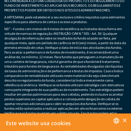
RECOMENDADA A LEITURA CUIDADOSA DO PROSPECTO E DO REGULAMENTO DO
FUNDO DE INVESTIMENTO AO APLICAR SEUS RECURSOS. OS REGULAMENTOS E
PROSPECTOS PODEM SER OBTIDOS NOS SITES DOS ADMINISTRADORES.
A ARTESANAL pode estabelecer a seu exclusivo critério requisitos e procedimentos
específicos para abertura de contas e acesso a produtos.
ND¹ – Fundos com menos de 6 meses de existência ou tratados dessa forma em
virtude de normas de regulação: INSTRUÇÃO CVM N.º 555 – Art. 50: Qualquer
divulgação de informação sobre os resultados do fundo só pode ser feita, por
qualquer meio, após um período de carência de 6 (seis) meses, a partir da data da
primeira emissão de cotas. Verifique a data de início das atividades dos fundos.
Para avaliar a performance de fundos de investimento, é recomendável uma
análise de, no mínimo, 12 meses. Para fundos que perseguem a manutenção de
uma carteira de longo prazo, não há garantia de que o fundo terá tratamento
tributário para fundos de longo prazo. As rentabilidades divulgadas são líquidas
de taxas de administração e de performance e brutas de impostos. Caso o índice
comparativo de rentabilidade utilizado neste material não seja o benchmark
descrito no regulamento do fundo, considere tal índice meramente como
referência econômica. Verifique se os fundos utilizam estratégia com derivativos
como parte integrante de suas políticas de investimento. Tais estratégias podem
resultar em perdas patrimoniais para seus cotistas, podendo inclusive acarretar
perdas superiores ao capital aplicado e a consequente obrigação do cotista de
aportar recursos adicionais para cobrir os prejuízos dos fundos. Verifique se os
fundos estão autorizados a realizar aplicações em ativos financeiros no exterior.
Verifique se os fundos investem em crédito privado. Tais fundos podem estar
×
sujeitos a risco de perda substancial do patrimônio líquido em caso de eventos
Este website usa cookies
que acarretem o não pagamento dos ativos integrantes da sua carteira. Os
fundos apresentados podem estar expostos a significativa concentração em ativos