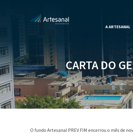
A ARTESANAL
CARTA DO GE
O fundo Artesanal PREV FIM encerrou o mês de no