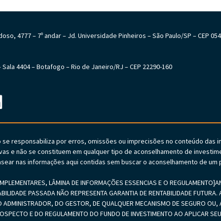
Cardoso, 4777 – 7º andar – Jd. Universidade Pinheiros – São Paulo/SP – CEP 05
6 – Sala 4404 – Botafogo – Rio de Janeiro/RJ – CEP 22290-160
o se responsabiliza por erros, omissões ou imprecisões no conteúdo das 
vas e não se constituem em qualquer tipo de aconselhamento de investime
sear nas informações aqui contidas sem buscar o aconselhamento de um p
PLEMENTARES, LÂMINA DE INFORMAÇÕES ESSENCIAS E O REGULAMENTO]ANTE
ABILIDADE PASSADA NÃO REPRESENTA GARANTIA DE RENTABILIDADE FUTURA. A
 ADMINISTRADOR, DO GESTOR, DE QUALQUER MECANISMO DE SEGURO OU, A
PROSPECTO E DO REGULAMENTO DO FUNDO DE INVESTIMENTO AO APLICAR 