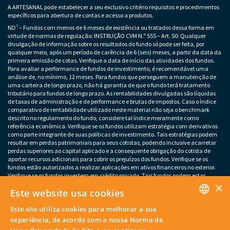
A ARTESANAL pode estabelecer a seu exclusivo critério requisitos e procedimentos
específicos para abertura de contas e acesso a produtos.
ND¹ – Fundos com menos de 6 meses de existência ou tratados dessa forma em
virtude de normas de regulação: INSTRUÇÃO CVM N.º 555 – Art. 50: Qualquer
divulgação de informação sobre os resultados do fundo só pode ser feita, por
qualquer meio, após um período de carência de 6 (seis) meses, a partir da data da
primeira emissão de cotas. Verifique a data de início das atividades dos fundos.
Para avaliar a performance de fundos de investimento, é recomendável uma
análise de, no mínimo, 12 meses. Para fundos que perseguem a manutenção de
uma carteira de longo prazo, não há garantia de que o fundo terá tratamento
tributário para fundos de longo prazo. As rentabilidades divulgadas são líquidas
de taxas de administração e de performance e brutas de impostos. Caso o índice
comparativo de rentabilidade utilizado neste material não seja o benchmark
descrito no regulamento do fundo, considere tal índice meramente como
referência econômica. Verifique se os fundos utilizam estratégia com derivativos
como parte integrante de suas políticas de investimento. Tais estratégias podem
resultar em perdas patrimoniais para seus cotistas, podendo inclusive acarretar
perdas superiores ao capital aplicado e a consequente obrigação do cotista de
aportar recursos adicionais para cobrir os prejuízos dos fundos. Verifique se os
fundos estão autorizados a realizar aplicações em ativos financeiros no exterior.
Verifique se os fundos investem em crédito privado. Tais fundos podem estar
×
sujeitos a risco de perda substancial do patrimônio líquido em caso de eventos
Este website usa cookies
que acarretem o não pagamento dos ativos integrantes da sua carteira. Os
fundos apresentados podem estar expostos a significativa concentração em ativos
Este site utiliza cookies para melhorar a sua
de poucos emissores, variação cambial e outros riscos não mencionados neste
PORTUGUESE
material. O investimento em determinados ativos financeiros pode sujeitar o
experiência, de acordo com a nossa Norma de
investidor a significativas perdas patrimoniais. Ao investidor cabe a