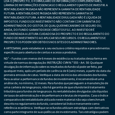
LEIA O [PROSPECTO, O FORMULÁRIO DE INFORMAÇÕES COMPLEMENTARES,
LÂMINA DE INFORMAÇÕES ESSENCIAS E O REGULAMENTO]ANTES DE INVESTIR. A
RENTABILIDADE PASSADA NÃO REPRESENTA GARANTIA DE RENTABILIDADE
FUTURA. A RENTABILIDADE PASSADA NÃO REPRESENTA GARANTIA DE
RENTABILIDADE FUTURA. A RENTABILIDADE DIVULGADA NÃO É LÍQUIDA DE
IMPOSTOS. FUNDOS DE INVESTIMENTO NÃO CONTAM COM GARANTIA DO
ADMINISTRADOR, DO GESTOR, DE QUALQUER MECANISMO DE SEGURO OU,
AINDA, DO FUNDO GARANTIDOR DE CRÉDITOS FGC. AO INVESTIDOR É
RECOMENDADA A LEITURA CUIDADOSA DO PROSPECTO E DO REGULAMENTO DO
FUNDO DE INVESTIMENTO AO APLICAR SEUS RECURSOS. OS REGULAMENTOS E
PROSPECTOS PODEM SER OBTIDOS NOS SITES DOS ADMINISTRADORES.
A ARTESANAL pode estabelecer a seu exclusivo critério requisitos e procedimentos
específicos para abertura de contas e acesso a produtos.
ND¹ – Fundos com menos de 6 meses de existência ou tratados dessa forma em
virtude de normas de regulação: INSTRUÇÃO CVM N.º 555 – Art. 50: Qualquer
divulgação de informação sobre os resultados do fundo só pode ser feita, por
qualquer meio, após um período de carência de 6 (seis) meses, a partir da data da
primeira emissão de cotas. Verifique a data de início das atividades dos fundos.
Para avaliar a performance de fundos de investimento, é recomendável uma
análise de, no mínimo, 12 meses. Para fundos que perseguem a manutenção de
uma carteira de longo prazo, não há garantia de que o fundo terá tratamento
tributário para fundos de longo prazo. As rentabilidades divulgadas são líquidas
de taxas de administração e de performance e brutas de impostos. Caso o índice
comparativo de rentabilidade utilizado neste material não seja o benchmark
descrito no regulamento do fundo, considere tal índice meramente como
referência econômica. Verifique se os fundos utilizam estratégia com derivativos
como parte integrante de suas políticas de investimento. Tais estratégias podem