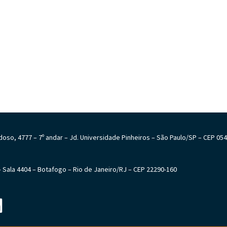
Cardoso, 4777 – 7º andar – Jd. Universidade Pinheiros – São Paulo/SP – CEP 05
6 – Sala 4404 – Botafogo – Rio de Janeiro/RJ – CEP 22290-160