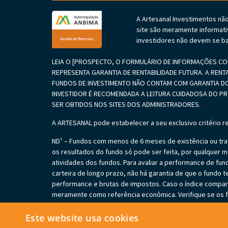
A Artesanal Investimentos nã
site são meramente informati
investidores não devem se ba
LEIA O [PROSPECTO, O FORMULÁRIO DE INFORMAÇÕES COM
REPRESENTA GARANTIA DE RENTABILIDADE FUTURA. A RENT
FUNDOS DE INVESTIMENTO NÃO CONTAM COM GARANTIA DO
INVESTIDOR É RECOMENDADA A LEITURA CUIDADOSA DO 
SER OBTIDOS NOS SITES DOS ADMINISTRADORES.
A ARTESANAL pode estabelecer a seu exclusivo critério r
ND¹ – Fundos com menos de 6 meses de existência ou trat
os resultados do fundo só pode ser feita, por qualquer me
atividades dos fundos. Para avaliar a performance de f
carteira de longo prazo, não há garantia de que o fundo t
performance e brutas de impostos. Caso o índice comparat
meramente como referência econômica. Verifique se os fu
em perdas patrimoniais para seus cotistas, podendo inclu
cobrir os prejuízos dos fundos. Verifique se os fundos es
Este website usa cookies
fundos podem estar sujeitos a risco de perda substancia