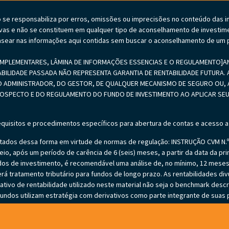
o se responsabiliza por erros, omissões ou imprecisões no conteúdo das 
vas e não se constituem em qualquer tipo de aconselhamento de investime
sear nas informações aqui contidas sem buscar o aconselhamento de um p
PLEMENTARES, LÂMINA DE INFORMAÇÕES ESSENCIAS E O REGULAMENTO]ANTE
ABILIDADE PASSADA NÃO REPRESENTA GARANTIA DE RENTABILIDADE FUTURA. A
 ADMINISTRADOR, DO GESTOR, DE QUALQUER MECANISMO DE SEGURO OU, A
PROSPECTO E DO REGULAMENTO DO FUNDO DE INVESTIMENTO AO APLICAR 
equisitos e procedimentos específicos para abertura de contas e acesso a
ados dessa forma em virtude de normas de regulação: INSTRUÇÃO CVM N.º 5
io, após um período de carência de 6 (seis) meses, a partir da data da prim
undos de investimento, é recomendável uma análise de, no mínimo, 12 mes
erá tratamento tributário para fundos de longo prazo. As rentabilidades di
ivo de rentabilidade utilizado neste material não seja o benchmark descr
ndos utilizam estratégia com derivativos como parte integrante de suas po
sive acarretar perdas superiores ao capital aplicado e a consequente obri
tão autorizados a realizar aplicações em ativos financeiros no exterior. Ver
l do patrimônio líquido em caso de eventos que acarretem o não pagamento