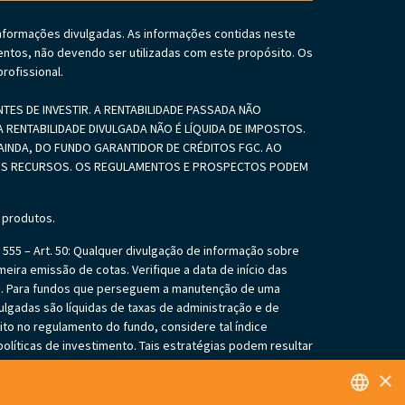
informações divulgadas. As informações contidas neste
ntos, não devendo ser utilizadas com este propósito. Os
rofissional.
S DE INVESTIR. A RENTABILIDADE PASSADA NÃO
 RENTABILIDADE DIVULGADA NÃO É LÍQUIDA DE IMPOSTOS.
INDA, DO FUNDO GARANTIDOR DE CRÉDITOS FGC. AO
SEUS RECURSOS. OS REGULAMENTOS E PROSPECTOS PODEM
 produtos.
55 – Art. 50: Qualquer divulgação de informação sobre
eira emissão de cotas. Verifique a data de início das
es. Para fundos que perseguem a manutenção de uma
vulgadas são líquidas de taxas de administração e de
ito no regulamento do fundo, considere tal índice
líticas de investimento. Tais estratégias podem resultar
gação do cotista de aportar recursos adicionais para
×
ifique se os fundos investem em crédito privado. Tais
 dos ativos integrantes da sua carteira. Os fundos