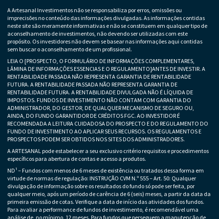
A Artesanal Investimentos não se responsabiliza por erros, omissões ou
imprecisões no conteúdo das informações divulgadas. As informações contidas
neste site são meramente informativas e não se constituem em qualquer tipo de
aconselhamento de investimentos, não devendo ser utilizadas com este
propósito. Os investidores não devem se basear nas informações aqui contidas
sem buscar o aconselhamento de um profissional.
LEIA O [PROSPECTO, O FORMULÁRIO DE INFORMAÇÕES COMPLEMENTARES,
LÂMINA DE INFORMAÇÕES ESSENCIAS E O REGULAMENTO]ANTES DE INVESTIR. A
RENTABILIDADE PASSADA NÃO REPRESENTA GARANTIA DE RENTABILIDADE
FUTURA. A RENTABILIDADE PASSADA NÃO REPRESENTA GARANTIA DE
RENTABILIDADE FUTURA. A RENTABILIDADE DIVULGADA NÃO É LÍQUIDA DE
IMPOSTOS. FUNDOS DE INVESTIMENTO NÃO CONTAM COM GARANTIA DO
ADMINISTRADOR, DO GESTOR, DE QUALQUER MECANISMO DE SEGURO OU,
AINDA, DO FUNDO GARANTIDOR DE CRÉDITOS FGC. AO INVESTIDOR É
RECOMENDADA A LEITURA CUIDADOSA DO PROSPECTO E DO REGULAMENTO DO
FUNDO DE INVESTIMENTO AO APLICAR SEUS RECURSOS. OS REGULAMENTOS E
PROSPECTOS PODEM SER OBTIDOS NOS SITES DOS ADMINISTRADORES.
A ARTESANAL pode estabelecer a seu exclusivo critério requisitos e procedimentos
específicos para abertura de contas e acesso a produtos.
ND¹ – Fundos com menos de 6 meses de existência ou tratados dessa forma em
virtude de normas de regulação: INSTRUÇÃO CVM N.º 555 – Art. 50: Qualquer
divulgação de informação sobre os resultados do fundo só pode ser feita, por
qualquer meio, após um período de carência de 6 (seis) meses, a partir da data da
primeira emissão de cotas. Verifique a data de início das atividades dos fundos.
Para avaliar a performance de fundos de investimento, é recomendável uma
análise de, no mínimo, 12 meses. Para fundos que perseguem a manutenção de