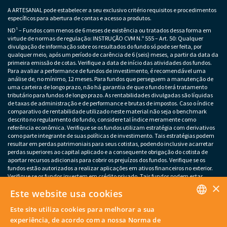
A ARTESANAL pode estabelecer a seu exclusivo critério requisitos e procedimentos
específicos para abertura de contas e acesso a produtos.
ND¹ – Fundos com menos de 6 meses de existência ou tratados dessa forma em
virtude de normas de regulação: INSTRUÇÃO CVM N.º 555 – Art. 50: Qualquer
divulgação de informação sobre os resultados do fundo só pode ser feita, por
qualquer meio, após um período de carência de 6 (seis) meses, a partir da data da
primeira emissão de cotas. Verifique a data de início das atividades dos fundos.
Para avaliar a performance de fundos de investimento, é recomendável uma
análise de, no mínimo, 12 meses. Para fundos que perseguem a manutenção de
uma carteira de longo prazo, não há garantia de que o fundo terá tratamento
tributário para fundos de longo prazo. As rentabilidades divulgadas são líquidas
de taxas de administração e de performance e brutas de impostos. Caso o índice
comparativo de rentabilidade utilizado neste material não seja o benchmark
descrito no regulamento do fundo, considere tal índice meramente como
referência econômica. Verifique se os fundos utilizam estratégia com derivativos
como parte integrante de suas políticas de investimento. Tais estratégias podem
resultar em perdas patrimoniais para seus cotistas, podendo inclusive acarretar
perdas superiores ao capital aplicado e a consequente obrigação do cotista de
aportar recursos adicionais para cobrir os prejuízos dos fundos. Verifique se os
fundos estão autorizados a realizar aplicações em ativos financeiros no exterior.
Verifique se os fundos investem em crédito privado. Tais fundos podem estar
×
sujeitos a risco de perda substancial do patrimônio líquido em caso de eventos
Este website usa cookies
que acarretem o não pagamento dos ativos integrantes da sua carteira. Os
fundos apresentados podem estar expostos a significativa concentração em ativos
Este site utiliza cookies para melhorar a sua
de poucos emissores, variação cambial e outros riscos não mencionados neste
PORTUGUESE
material. O investimento em determinados ativos financeiros pode sujeitar o
experiência, de acordo com a nossa Norma de
investidor a significativas perdas patrimoniais. Ao investidor cabe a