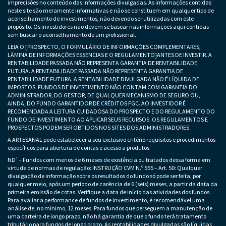
imprecisões no conteúdo das informações divulgadas. As informações contidas
neste site são meramente informativas e não se constituem em qualquer tipo de
aconselhamento de investimentos, não devendo ser utilizadas com este
propósito. Os investidores não devem se basear nas informações aqui contidas
sem buscar o aconselhamento de um profissional.
LEIA O [PROSPECTO, O FORMULÁRIO DE INFORMAÇÕES COMPLEMENTARES,
LÂMINA DE INFORMAÇÕES ESSENCIAS E O REGULAMENTO]ANTES DE INVESTIR. A
RENTABILIDADE PASSADA NÃO REPRESENTA GARANTIA DE RENTABILIDADE
FUTURA. A RENTABILIDADE PASSADA NÃO REPRESENTA GARANTIA DE
RENTABILIDADE FUTURA. A RENTABILIDADE DIVULGADA NÃO É LÍQUIDA DE
IMPOSTOS. FUNDOS DE INVESTIMENTO NÃO CONTAM COM GARANTIA DO
ADMINISTRADOR, DO GESTOR, DE QUALQUER MECANISMO DE SEGURO OU,
AINDA, DO FUNDO GARANTIDOR DE CRÉDITOS FGC. AO INVESTIDOR É
RECOMENDADA A LEITURA CUIDADOSA DO PROSPECTO E DO REGULAMENTO DO
FUNDO DE INVESTIMENTO AO APLICAR SEUS RECURSOS. OS REGULAMENTOS E
PROSPECTOS PODEM SER OBTIDOS NOS SITES DOS ADMINISTRADORES.
A ARTESANAL pode estabelecer a seu exclusivo critério requisitos e procedimentos
específicos para abertura de contas e acesso a produtos.
ND¹ – Fundos com menos de 6 meses de existência ou tratados dessa forma em
virtude de normas de regulação: INSTRUÇÃO CVM N.º 555 – Art. 50: Qualquer
divulgação de informação sobre os resultados do fundo só pode ser feita, por
qualquer meio, após um período de carência de 6 (seis) meses, a partir da data da
primeira emissão de cotas. Verifique a data de início das atividades dos fundos.
Para avaliar a performance de fundos de investimento, é recomendável uma
análise de, no mínimo, 12 meses. Para fundos que perseguem a manutenção de
uma carteira de longo prazo, não há garantia de que o fundo terá tratamento
tributário para fundos de longo prazo. As rentabilidades divulgadas são líquidas