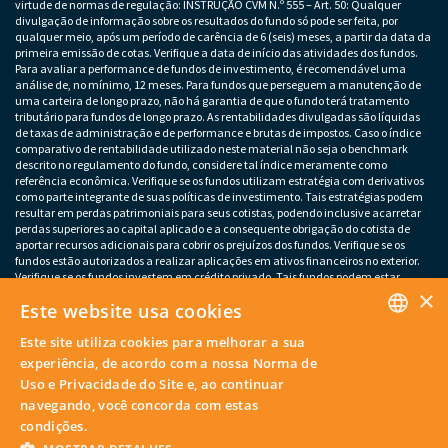
virtude de normas de regulação: INSTRUÇÃO CVM N.º 555 – Art. 50: Qualquer
divulgação de informação sobre os resultados do fundo só pode ser feita, por
qualquer meio, após um período de carência de 6 (seis) meses, a partir da data da
primeira emissão de cotas. Verifique a data de início das atividades dos fundos.
Para avaliar a performance de fundos de investimento, é recomendável uma
análise de, no mínimo, 12 meses. Para fundos que perseguem a manutenção de
uma carteira de longo prazo, não há garantia de que o fundo terá tratamento
tributário para fundos de longo prazo. As rentabilidades divulgadas são líquidas
de taxas de administração e de performance e brutas de impostos. Caso o índice
comparativo de rentabilidade utilizado neste material não seja o benchmark
descrito no regulamento do fundo, considere tal índice meramente como
referência econômica. Verifique se os fundos utilizam estratégia com derivativos
como parte integrante de suas políticas de investimento. Tais estratégias podem
resultar em perdas patrimoniais para seus cotistas, podendo inclusive acarretar
perdas superiores ao capital aplicado e a consequente obrigação do cotista de
aportar recursos adicionais para cobrir os prejuízos dos fundos. Verifique se os
fundos estão autorizados a realizar aplicações em ativos financeiros no exterior.
Verifique se os fundos investem em crédito privado. Tais fundos podem estar
×
sujeitos a risco de perda substancial do patrimônio líquido em caso de eventos
Este website usa cookies
que acarretem o não pagamento dos ativos integrantes da sua carteira. Os
fundos apresentados podem estar expostos a significativa concentração em ativos
Este site utiliza cookies para melhorar a sua
de poucos emissores, variação cambial e outros riscos não mencionados neste
PORTUGUESE
material. O investimento em determinados ativos financeiros pode sujeitar o
experiência, de acordo com a nossa Norma de
investidor a significativas perdas patrimoniais. Ao investidor cabe a
Uso e Privacidade do Site e, ao continuar
responsabilidade de se informar sobre eventuais riscos previamente à tomada de
ENGLISH
navegando, você concorda com estas
decisão sobre investimentos. – Este material não deve substituir o julgamento
independente dos investidores.
condições.