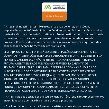
A Artesanal Investimentos não se responsabiliza por erros, omissões ou
imprecisões no conteúdo das informações divulgadas. As informações contidas
neste site são meramente informativas e não se constituem em qualquer tipo de
aconselhamento de investimentos, não devendo ser utilizadas com este
propósito. Os investidores não devem se basear nas informações aqui contidas
sem buscar o aconselhamento de um profissional.
LEIA O [PROSPECTO, O FORMULÁRIO DE INFORMAÇÕES COMPLEMENTARES,
LÂMINA DE INFORMAÇÕES ESSENCIAS E O REGULAMENTO]ANTES DE INVESTIR. A
RENTABILIDADE PASSADA NÃO REPRESENTA GARANTIA DE RENTABILIDADE
FUTURA. A RENTABILIDADE PASSADA NÃO REPRESENTA GARANTIA DE
RENTABILIDADE FUTURA. A RENTABILIDADE DIVULGADA NÃO É LÍQUIDA DE
IMPOSTOS. FUNDOS DE INVESTIMENTO NÃO CONTAM COM GARANTIA DO
ADMINISTRADOR, DO GESTOR, DE QUALQUER MECANISMO DE SEGURO OU,
AINDA, DO FUNDO GARANTIDOR DE CRÉDITOS FGC. AO INVESTIDOR É
RECOMENDADA A LEITURA CUIDADOSA DO PROSPECTO E DO REGULAMENTO DO
FUNDO DE INVESTIMENTO AO APLICAR SEUS RECURSOS. OS REGULAMENTOS E
PROSPECTOS PODEM SER OBTIDOS NOS SITES DOS ADMINISTRADORES.
A ARTESANAL pode estabelecer a seu exclusivo critério requisitos e procedimentos
específicos para abertura de contas e acesso a produtos.
ND¹ – Fundos com menos de 6 meses de existência ou tratados dessa forma em