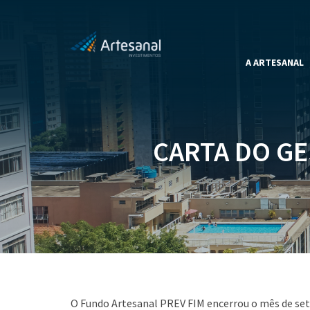
A ARTESANAL
CARTA DO GE
O Fundo Artesanal PREV FIM encerrou o mês de se