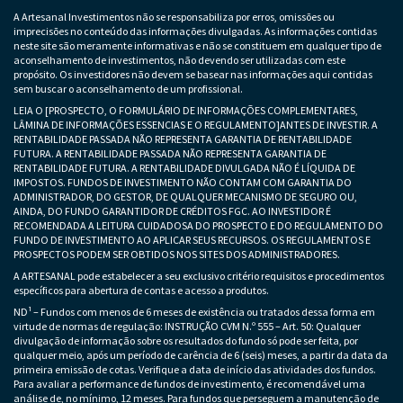
A Artesanal Investimentos não se responsabiliza por erros, omissões ou
imprecisões no conteúdo das informações divulgadas. As informações contidas
neste site são meramente informativas e não se constituem em qualquer tipo de
aconselhamento de investimentos, não devendo ser utilizadas com este
propósito. Os investidores não devem se basear nas informações aqui contidas
sem buscar o aconselhamento de um profissional.
LEIA O [PROSPECTO, O FORMULÁRIO DE INFORMAÇÕES COMPLEMENTARES,
LÂMINA DE INFORMAÇÕES ESSENCIAS E O REGULAMENTO]ANTES DE INVESTIR. A
RENTABILIDADE PASSADA NÃO REPRESENTA GARANTIA DE RENTABILIDADE
FUTURA. A RENTABILIDADE PASSADA NÃO REPRESENTA GARANTIA DE
RENTABILIDADE FUTURA. A RENTABILIDADE DIVULGADA NÃO É LÍQUIDA DE
IMPOSTOS. FUNDOS DE INVESTIMENTO NÃO CONTAM COM GARANTIA DO
ADMINISTRADOR, DO GESTOR, DE QUALQUER MECANISMO DE SEGURO OU,
AINDA, DO FUNDO GARANTIDOR DE CRÉDITOS FGC. AO INVESTIDOR É
RECOMENDADA A LEITURA CUIDADOSA DO PROSPECTO E DO REGULAMENTO DO
FUNDO DE INVESTIMENTO AO APLICAR SEUS RECURSOS. OS REGULAMENTOS E
PROSPECTOS PODEM SER OBTIDOS NOS SITES DOS ADMINISTRADORES.
A ARTESANAL pode estabelecer a seu exclusivo critério requisitos e procedimentos
específicos para abertura de contas e acesso a produtos.
ND¹ – Fundos com menos de 6 meses de existência ou tratados dessa forma em
virtude de normas de regulação: INSTRUÇÃO CVM N.º 555 – Art. 50: Qualquer
divulgação de informação sobre os resultados do fundo só pode ser feita, por
qualquer meio, após um período de carência de 6 (seis) meses, a partir da data da
primeira emissão de cotas. Verifique a data de início das atividades dos fundos.
Para avaliar a performance de fundos de investimento, é recomendável uma
análise de, no mínimo, 12 meses. Para fundos que perseguem a manutenção de