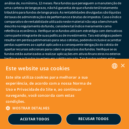
análise de, no mínimo, 12 meses. Para fundos que perseguem a manutenção de
uma carteira de longo prazo, não há garantia de que o fundo terá tratamento
tributário para fundos de longo prazo. As rentabilidades divulgadas são líquidas
de taxas de administração e de performance e brutas de impostos. Caso o índice
comparativo de rentabilidade utilizado neste material não seja o benchmark
descrito no regulamento do fundo, considere tal índice meramente como
referência econômica. Verifique se os fundos utilizam estratégia com derivativos
como parte integrante de suas políticas de investimento. Tais estratégias podem
resultar em perdas patrimoniais para seus cotistas, podendo inclusive acarretar
perdas superiores ao capital aplicado e a consequente obrigação do cotista de
aportar recursos adicionais para cobrir os prejuízos dos fundos. Verifique se os
fundos estão autorizados a realizar aplicações em ativos financeiros no exterior.
Verifique se os fundos investem em crédito privado. Tais fundos podem estar
×
sujeitos a risco de perda substancial do patrimônio líquido em caso de eventos
Este website usa cookies
que acarretem o não pagamento dos ativos integrantes da sua carteira. Os
fundos apresentados podem estar expostos a significativa concentração em ativos
Este site utiliza cookies para melhorar a sua
de poucos emissores, variação cambial e outros riscos não mencionados neste
PORTUGUESE
material. O investimento em determinados ativos financeiros pode sujeitar o
experiência, de acordo com a nossa Norma de
investidor a significativas perdas patrimoniais. Ao investidor cabe a
Uso e Privacidade do Site e, ao continuar
responsabilidade de se informar sobre eventuais riscos previamente à tomada de
ENGLISH
navegando, você concorda com estas
decisão sobre investimentos. – Este material não deve substituir o julgamento
independente dos investidores.
condições.
MOSTRAR DETALHES
© Copyright 2026. Artesanal Investimentos. Todos os direitos
reservados.
RECUSAR TODOS
ACEITAR TODOS
Powered by
MZ