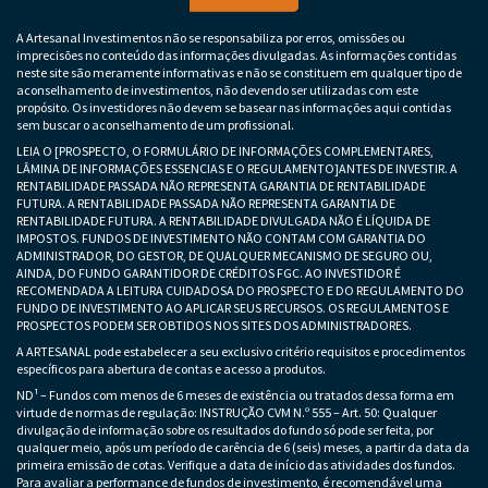
A Artesanal Investimentos não se responsabiliza por erros, omissões ou
imprecisões no conteúdo das informações divulgadas. As informações contidas
neste site são meramente informativas e não se constituem em qualquer tipo de
aconselhamento de investimentos, não devendo ser utilizadas com este
propósito. Os investidores não devem se basear nas informações aqui contidas
sem buscar o aconselhamento de um profissional.
LEIA O [PROSPECTO, O FORMULÁRIO DE INFORMAÇÕES COMPLEMENTARES,
LÂMINA DE INFORMAÇÕES ESSENCIAS E O REGULAMENTO]ANTES DE INVESTIR. A
RENTABILIDADE PASSADA NÃO REPRESENTA GARANTIA DE RENTABILIDADE
FUTURA. A RENTABILIDADE PASSADA NÃO REPRESENTA GARANTIA DE
RENTABILIDADE FUTURA. A RENTABILIDADE DIVULGADA NÃO É LÍQUIDA DE
IMPOSTOS. FUNDOS DE INVESTIMENTO NÃO CONTAM COM GARANTIA DO
ADMINISTRADOR, DO GESTOR, DE QUALQUER MECANISMO DE SEGURO OU,
AINDA, DO FUNDO GARANTIDOR DE CRÉDITOS FGC. AO INVESTIDOR É
RECOMENDADA A LEITURA CUIDADOSA DO PROSPECTO E DO REGULAMENTO DO
FUNDO DE INVESTIMENTO AO APLICAR SEUS RECURSOS. OS REGULAMENTOS E
PROSPECTOS PODEM SER OBTIDOS NOS SITES DOS ADMINISTRADORES.
A ARTESANAL pode estabelecer a seu exclusivo critério requisitos e procedimentos
específicos para abertura de contas e acesso a produtos.
ND¹ – Fundos com menos de 6 meses de existência ou tratados dessa forma em
virtude de normas de regulação: INSTRUÇÃO CVM N.º 555 – Art. 50: Qualquer
divulgação de informação sobre os resultados do fundo só pode ser feita, por
qualquer meio, após um período de carência de 6 (seis) meses, a partir da data da
primeira emissão de cotas. Verifique a data de início das atividades dos fundos.
Para avaliar a performance de fundos de investimento, é recomendável uma