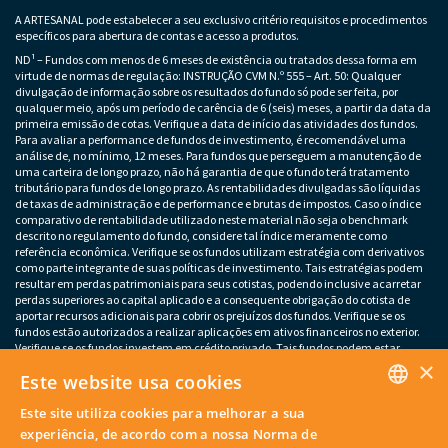
A ARTESANAL pode estabelecer a seu exclusivo critério requisitos e procedimentos
específicos para abertura de contas e acesso a produtos.
ND¹ – Fundos com menos de 6 meses de existência ou tratados dessa forma em
virtude de normas de regulação: INSTRUÇÃO CVM N.º 555 – Art. 50: Qualquer
divulgação de informação sobre os resultados do fundo só pode ser feita, por
qualquer meio, após um período de carência de 6 (seis) meses, a partir da data da
primeira emissão de cotas. Verifique a data de início das atividades dos fundos.
Para avaliar a performance de fundos de investimento, é recomendável uma
análise de, no mínimo, 12 meses. Para fundos que perseguem a manutenção de
uma carteira de longo prazo, não há garantia de que o fundo terá tratamento
tributário para fundos de longo prazo. As rentabilidades divulgadas são líquidas
de taxas de administração e de performance e brutas de impostos. Caso o índice
comparativo de rentabilidade utilizado neste material não seja o benchmark
descrito no regulamento do fundo, considere tal índice meramente como
referência econômica. Verifique se os fundos utilizam estratégia com derivativos
como parte integrante de suas políticas de investimento. Tais estratégias podem
resultar em perdas patrimoniais para seus cotistas, podendo inclusive acarretar
perdas superiores ao capital aplicado e a consequente obrigação do cotista de
aportar recursos adicionais para cobrir os prejuízos dos fundos. Verifique se os
fundos estão autorizados a realizar aplicações em ativos financeiros no exterior.
Verifique se os fundos investem em crédito privado. Tais fundos podem estar
×
sujeitos a risco de perda substancial do patrimônio líquido em caso de eventos
Este website usa cookies
que acarretem o não pagamento dos ativos integrantes da sua carteira. Os
fundos apresentados podem estar expostos a significativa concentração em ativos
Este site utiliza cookies para melhorar a sua
de poucos emissores, variação cambial e outros riscos não mencionados neste
PORTUGUESE
material. O investimento em determinados ativos financeiros pode sujeitar o
experiência, de acordo com a nossa Norma de
investidor a significativas perdas patrimoniais. Ao investidor cabe a