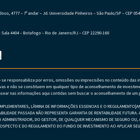
Cardoso, 4777 – 7º andar – Jd. Universidade Pinheiros – São Paulo/SP – CEP 05
6 – Sala 4404 – Botafogo – Rio de Janeiro/RJ – CEP 22290-160
o se responsabiliza por erros, omissões ou imprecisões no conteúdo das 
vas e não se constituem em qualquer tipo de aconselhamento de investime
sear nas informações aqui contidas sem buscar o aconselhamento de um p
PLEMENTARES, LÂMINA DE INFORMAÇÕES ESSENCIAS E O REGULAMENTO]ANTE
ABILIDADE PASSADA NÃO REPRESENTA GARANTIA DE RENTABILIDADE FUTURA. A
 ADMINISTRADOR, DO GESTOR, DE QUALQUER MECANISMO DE SEGURO OU, A
PROSPECTO E DO REGULAMENTO DO FUNDO DE INVESTIMENTO AO APLICAR 