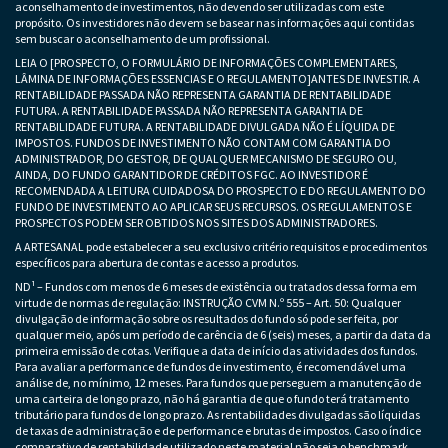
aconselhamento de investimentos, não devendo ser utilizadas com este
propósito. Os investidores não devem se basear nas informações aqui contidas
sem buscar o aconselhamento de um profissional.
LEIA O [PROSPECTO, O FORMULÁRIO DE INFORMAÇÕES COMPLEMENTARES,
LÂMINA DE INFORMAÇÕES ESSENCIAS E O REGULAMENTO]ANTES DE INVESTIR. A
RENTABILIDADE PASSADA NÃO REPRESENTA GARANTIA DE RENTABILIDADE
FUTURA. A RENTABILIDADE PASSADA NÃO REPRESENTA GARANTIA DE
RENTABILIDADE FUTURA. A RENTABILIDADE DIVULGADA NÃO É LÍQUIDA DE
IMPOSTOS. FUNDOS DE INVESTIMENTO NÃO CONTAM COM GARANTIA DO
ADMINISTRADOR, DO GESTOR, DE QUALQUER MECANISMO DE SEGURO OU,
AINDA, DO FUNDO GARANTIDOR DE CRÉDITOS FGC. AO INVESTIDOR É
RECOMENDADA A LEITURA CUIDADOSA DO PROSPECTO E DO REGULAMENTO DO
FUNDO DE INVESTIMENTO AO APLICAR SEUS RECURSOS. OS REGULAMENTOS E
PROSPECTOS PODEM SER OBTIDOS NOS SITES DOS ADMINISTRADORES.
A ARTESANAL pode estabelecer a seu exclusivo critério requisitos e procedimentos
específicos para abertura de contas e acesso a produtos.
ND¹ – Fundos com menos de 6 meses de existência ou tratados dessa forma em
virtude de normas de regulação: INSTRUÇÃO CVM N.º 555 – Art. 50: Qualquer
divulgação de informação sobre os resultados do fundo só pode ser feita, por
qualquer meio, após um período de carência de 6 (seis) meses, a partir da data da
primeira emissão de cotas. Verifique a data de início das atividades dos fundos.
Para avaliar a performance de fundos de investimento, é recomendável uma
análise de, no mínimo, 12 meses. Para fundos que perseguem a manutenção de
uma carteira de longo prazo, não há garantia de que o fundo terá tratamento
tributário para fundos de longo prazo. As rentabilidades divulgadas são líquidas
de taxas de administração e de performance e brutas de impostos. Caso o índice
comparativo de rentabilidade utilizado neste material não seja o benchmark