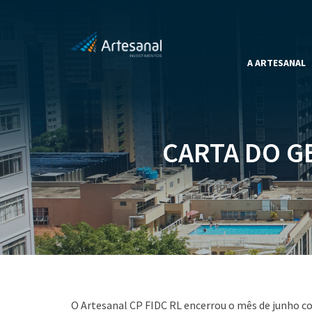
A ARTESANAL
CARTA DO GE
O Artesanal CP FIDC RL encerrou o mês de junho c