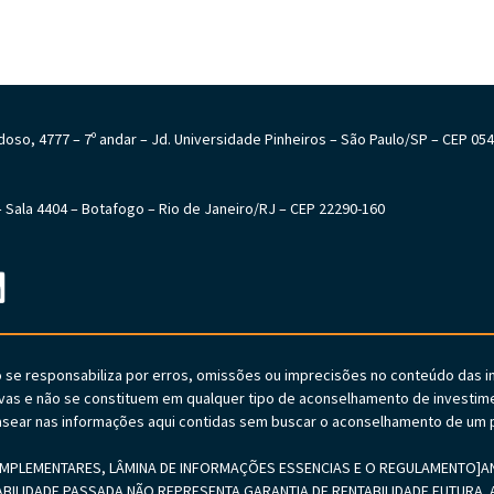
Cardoso, 4777 – 7º andar – Jd. Universidade Pinheiros – São Paulo/SP – CEP 05
6 – Sala 4404 – Botafogo – Rio de Janeiro/RJ – CEP 22290-160
o se responsabiliza por erros, omissões ou imprecisões no conteúdo das 
vas e não se constituem em qualquer tipo de aconselhamento de investime
sear nas informações aqui contidas sem buscar o aconselhamento de um p
PLEMENTARES, LÂMINA DE INFORMAÇÕES ESSENCIAS E O REGULAMENTO]ANTE
ABILIDADE PASSADA NÃO REPRESENTA GARANTIA DE RENTABILIDADE FUTURA. A