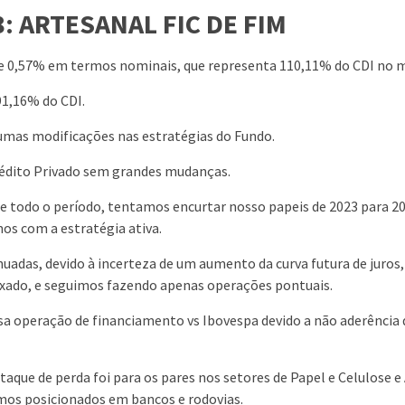
: ARTESANAL FIC DE FIM
de 0,57% em termos nominais, que representa 110,11% do CDI no 
91,16% do CDI.
umas modificações nas estratégias do Fundo.
rédito Privado sem grandes mudanças.
 todo o período, tentamos encurtar nosso papeis de 2023 para 2
os com a estratégia ativa.
adas, devido à incerteza de um aumento da curva futura de juros
ixado, e seguimos fazendo apenas operações pontuais.
a operação de financiamento vs Ibovespa devido a não aderência
que de perda foi para os pares nos setores de Papel e Celulose e 
mos posicionados em bancos e rodovias.