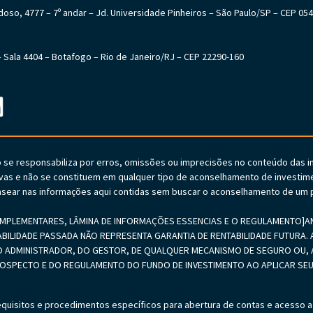
Cardoso, 4777 – 7º andar – Jd. Universidade Pinheiros – São Paulo/SP – CEP 05
6 – Sala 4404 – Botafogo – Rio de Janeiro/RJ – CEP 22290-160
o se responsabiliza por erros, omissões ou imprecisões no conteúdo das 
vas e não se constituem em qualquer tipo de aconselhamento de investime
sear nas informações aqui contidas sem buscar o aconselhamento de um p
PLEMENTARES, LÂMINA DE INFORMAÇÕES ESSENCIAS E O REGULAMENTO]ANTE
ABILIDADE PASSADA NÃO REPRESENTA GARANTIA DE RENTABILIDADE FUTURA. A
 ADMINISTRADOR, DO GESTOR, DE QUALQUER MECANISMO DE SEGURO OU, A
PROSPECTO E DO REGULAMENTO DO FUNDO DE INVESTIMENTO AO APLICAR 
equisitos e procedimentos específicos para abertura de contas e acesso a