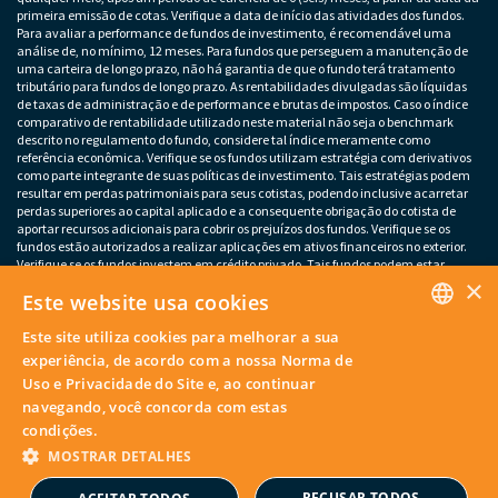
primeira emissão de cotas. Verifique a data de início das atividades dos fundos.
Para avaliar a performance de fundos de investimento, é recomendável uma
análise de, no mínimo, 12 meses. Para fundos que perseguem a manutenção de
uma carteira de longo prazo, não há garantia de que o fundo terá tratamento
tributário para fundos de longo prazo. As rentabilidades divulgadas são líquidas
de taxas de administração e de performance e brutas de impostos. Caso o índice
comparativo de rentabilidade utilizado neste material não seja o benchmark
descrito no regulamento do fundo, considere tal índice meramente como
referência econômica. Verifique se os fundos utilizam estratégia com derivativos
como parte integrante de suas políticas de investimento. Tais estratégias podem
resultar em perdas patrimoniais para seus cotistas, podendo inclusive acarretar
perdas superiores ao capital aplicado e a consequente obrigação do cotista de
aportar recursos adicionais para cobrir os prejuízos dos fundos. Verifique se os
fundos estão autorizados a realizar aplicações em ativos financeiros no exterior.
Verifique se os fundos investem em crédito privado. Tais fundos podem estar
×
sujeitos a risco de perda substancial do patrimônio líquido em caso de eventos
Este website usa cookies
que acarretem o não pagamento dos ativos integrantes da sua carteira. Os
fundos apresentados podem estar expostos a significativa concentração em ativos
Este site utiliza cookies para melhorar a sua
de poucos emissores, variação cambial e outros riscos não mencionados neste
PORTUGUESE
material. O investimento em determinados ativos financeiros pode sujeitar o
experiência, de acordo com a nossa Norma de
investidor a significativas perdas patrimoniais. Ao investidor cabe a
Uso e Privacidade do Site e, ao continuar
responsabilidade de se informar sobre eventuais riscos previamente à tomada de
ENGLISH
navegando, você concorda com estas
decisão sobre investimentos. – Este material não deve substituir o julgamento
independente dos investidores.
condições.
MOSTRAR DETALHES
© Copyright 2026. Artesanal Investimentos. Todos os direitos
reservados.
RECUSAR TODOS