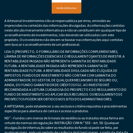
A Artesanal Investimentos não se responsabiliza por erros, omissões ou
imprecisões no conteúdo das informações divulgadas. As informações contidas
neste site são meramente informativas e não se constituem em qualquer tipo de
aconselhamento de investimentos, não devendo ser utilizadas com este
propósito. Os investidores não devem se basear nas informações aqui contidas
sem buscar o aconselhamento de um profissional.
LEIA O [PROSPECTO, O FORMULÁRIO DE INFORMAÇÕES COMPLEMENTARES,
LÂMINA DE INFORMAÇÕES ESSENCIAS E O REGULAMENTO]ANTES DE INVESTIR. A
RENTABILIDADE PASSADA NÃO REPRESENTA GARANTIA DE RENTABILIDADE
FUTURA. A RENTABILIDADE PASSADA NÃO REPRESENTA GARANTIA DE
RENTABILIDADE FUTURA. A RENTABILIDADE DIVULGADA NÃO É LÍQUIDA DE
IMPOSTOS. FUNDOS DE INVESTIMENTO NÃO CONTAM COM GARANTIA DO
ADMINISTRADOR, DO GESTOR, DE QUALQUER MECANISMO DE SEGURO OU,
AINDA, DO FUNDO GARANTIDOR DE CRÉDITOS FGC. AO INVESTIDOR É
RECOMENDADA A LEITURA CUIDADOSA DO PROSPECTO E DO REGULAMENTO DO
FUNDO DE INVESTIMENTO AO APLICAR SEUS RECURSOS. OS REGULAMENTOS E
PROSPECTOS PODEM SER OBTIDOS NOS SITES DOS ADMINISTRADORES.
A ARTESANAL pode estabelecer a seu exclusivo critério requisitos e procedimentos
específicos para abertura de contas e acesso a produtos.
ND¹ – Fundos com menos de 6 meses de existência ou tratados dessa forma em
virtude de normas de regulação: INSTRUÇÃO CVM N.º 555 – Art. 50: Qualquer
divulgação de informação sobre os resultados do fundo só pode ser feita, por
qualquer meio, após um período de carência de 6 (seis) meses, a partir da data da