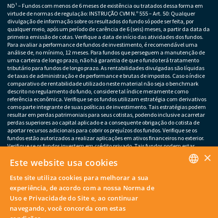
ND¹ – Fundos com menos de 6 meses de existência ou tratados dessa forma em
virtude de normas de regulação: INSTRUÇÃO CVM N.º 555 – Art. 50: Qualquer
divulgação de informação sobre os resultados do fundo só pode ser feita, por
qualquer meio, após um período de carência de 6 (seis) meses, a partir da data da
primeira emissão de cotas. Verifique a data de início das atividades dos fundos.
Para avaliar a performance de fundos de investimento, é recomendável uma
análise de, no mínimo, 12 meses. Para fundos que perseguem a manutenção de
uma carteira de longo prazo, não há garantia de que o fundo terá tratamento
tributário para fundos de longo prazo. As rentabilidades divulgadas são líquidas
de taxas de administração e de performance e brutas de impostos. Caso o índice
comparativo de rentabilidade utilizado neste material não seja o benchmark
descrito no regulamento do fundo, considere tal índice meramente como
referência econômica. Verifique se os fundos utilizam estratégia com derivativos
como parte integrante de suas políticas de investimento. Tais estratégias podem
resultar em perdas patrimoniais para seus cotistas, podendo inclusive acarretar
perdas superiores ao capital aplicado e a consequente obrigação do cotista de
aportar recursos adicionais para cobrir os prejuízos dos fundos. Verifique se os
fundos estão autorizados a realizar aplicações em ativos financeiros no exterior.
Verifique se os fundos investem em crédito privado. Tais fundos podem estar
×
sujeitos a risco de perda substancial do patrimônio líquido em caso de eventos
Este website usa cookies
que acarretem o não pagamento dos ativos integrantes da sua carteira. Os
fundos apresentados podem estar expostos a significativa concentração em ativos
Este site utiliza cookies para melhorar a sua
de poucos emissores, variação cambial e outros riscos não mencionados neste
PORTUGUESE
material. O investimento em determinados ativos financeiros pode sujeitar o
experiência, de acordo com a nossa Norma de
investidor a significativas perdas patrimoniais. Ao investidor cabe a
Uso e Privacidade do Site e, ao continuar
responsabilidade de se informar sobre eventuais riscos previamente à tomada de
ENGLISH
navegando, você concorda com estas
decisão sobre investimentos. – Este material não deve substituir o julgamento
independente dos investidores.