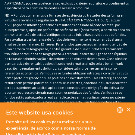
A ARTESANAL pode estabelecer a seu exclusivo critério requisitos e procedimentos
específicos para abertura de contas e acesso a produtos.
ND¹ – Fundos com menos de 6 meses de existência ou tratados dessa forma em
virtude de normas de regulação: INSTRUÇÃO CVM N.º 555 – Art. 50: Qualquer
divulgação de informação sobre os resultados do fundo só pode ser feita, por
qualquer meio, após um período de carência de 6 (seis) meses, a partir da data da
primeira emissão de cotas. Verifique a data de início das atividades dos fundos.
Para avaliar a performance de fundos de investimento, é recomendável uma
análise de, no mínimo, 12 meses. Para fundos que perseguem a manutenção de
uma carteira de longo prazo, não há garantia de que o fundo terá tratamento
tributário para fundos de longo prazo. As rentabilidades divulgadas são líquidas
de taxas de administração e de performance e brutas de impostos. Caso o índice
comparativo de rentabilidade utilizado neste material não seja o benchmark
descrito no regulamento do fundo, considere tal índice meramente como
referência econômica. Verifique se os fundos utilizam estratégia com derivativos
como parte integrante de suas políticas de investimento. Tais estratégias podem
resultar em perdas patrimoniais para seus cotistas, podendo inclusive acarretar
perdas superiores ao capital aplicado e a consequente obrigação do cotista de
aportar recursos adicionais para cobrir os prejuízos dos fundos. Verifique se os
fundos estão autorizados a realizar aplicações em ativos financeiros no exterior.
Verifique se os fundos investem em crédito privado. Tais fundos podem estar
×
sujeitos a risco de perda substancial do patrimônio líquido em caso de eventos
Este website usa cookies
que acarretem o não pagamento dos ativos integrantes da sua carteira. Os
fundos apresentados podem estar expostos a significativa concentração em ativos
Este site utiliza cookies para melhorar a sua
de poucos emissores, variação cambial e outros riscos não mencionados neste
PORTUGUESE
material. O investimento em determinados ativos financeiros pode sujeitar o
experiência, de acordo com a nossa Norma de
investidor a significativas perdas patrimoniais. Ao investidor cabe a
Uso e Privacidade do Site e, ao continuar