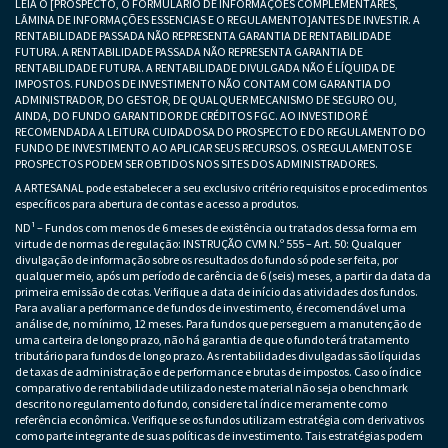
LEIA O [PROSPECTO, O FORMULÁRIO DE INFORMAÇÕES COMPLEMENTARES,
LÂMINA DE INFORMAÇÕES ESSENCIAS E O REGULAMENTO]ANTES DE INVESTIR. A
RENTABILIDADE PASSADA NÃO REPRESENTA GARANTIA DE RENTABILIDADE
FUTURA. A RENTABILIDADE PASSADA NÃO REPRESENTA GARANTIA DE
RENTABILIDADE FUTURA. A RENTABILIDADE DIVULGADA NÃO É LÍQUIDA DE
IMPOSTOS. FUNDOS DE INVESTIMENTO NÃO CONTAM COM GARANTIA DO
ADMINISTRADOR, DO GESTOR, DE QUALQUER MECANISMO DE SEGURO OU,
AINDA, DO FUNDO GARANTIDOR DE CRÉDITOS FGC. AO INVESTIDOR É
RECOMENDADA A LEITURA CUIDADOSA DO PROSPECTO E DO REGULAMENTO DO
FUNDO DE INVESTIMENTO AO APLICAR SEUS RECURSOS. OS REGULAMENTOS E
PROSPECTOS PODEM SER OBTIDOS NOS SITES DOS ADMINISTRADORES.
A ARTESANAL pode estabelecer a seu exclusivo critério requisitos e procedimentos
específicos para abertura de contas e acesso a produtos.
ND¹ – Fundos com menos de 6 meses de existência ou tratados dessa forma em
virtude de normas de regulação: INSTRUÇÃO CVM N.º 555 – Art. 50: Qualquer
divulgação de informação sobre os resultados do fundo só pode ser feita, por
qualquer meio, após um período de carência de 6 (seis) meses, a partir da data da
primeira emissão de cotas. Verifique a data de início das atividades dos fundos.
Para avaliar a performance de fundos de investimento, é recomendável uma
análise de, no mínimo, 12 meses. Para fundos que perseguem a manutenção de
uma carteira de longo prazo, não há garantia de que o fundo terá tratamento
tributário para fundos de longo prazo. As rentabilidades divulgadas são líquidas
de taxas de administração e de performance e brutas de impostos. Caso o índice
comparativo de rentabilidade utilizado neste material não seja o benchmark
descrito no regulamento do fundo, considere tal índice meramente como
referência econômica. Verifique se os fundos utilizam estratégia com derivativos
como parte integrante de suas políticas de investimento. Tais estratégias podem