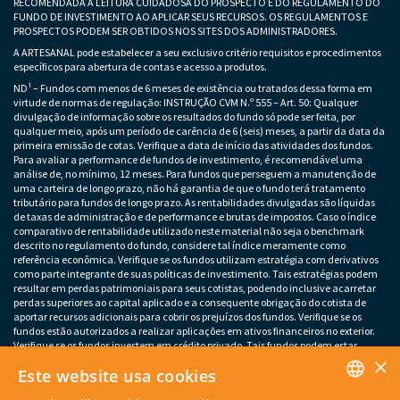
RECOMENDADA A LEITURA CUIDADOSA DO PROSPECTO E DO REGULAMENTO DO
FUNDO DE INVESTIMENTO AO APLICAR SEUS RECURSOS. OS REGULAMENTOS E
PROSPECTOS PODEM SER OBTIDOS NOS SITES DOS ADMINISTRADORES.
A ARTESANAL pode estabelecer a seu exclusivo critério requisitos e procedimentos
específicos para abertura de contas e acesso a produtos.
ND¹ – Fundos com menos de 6 meses de existência ou tratados dessa forma em
virtude de normas de regulação: INSTRUÇÃO CVM N.º 555 – Art. 50: Qualquer
divulgação de informação sobre os resultados do fundo só pode ser feita, por
qualquer meio, após um período de carência de 6 (seis) meses, a partir da data da
primeira emissão de cotas. Verifique a data de início das atividades dos fundos.
Para avaliar a performance de fundos de investimento, é recomendável uma
análise de, no mínimo, 12 meses. Para fundos que perseguem a manutenção de
uma carteira de longo prazo, não há garantia de que o fundo terá tratamento
tributário para fundos de longo prazo. As rentabilidades divulgadas são líquidas
de taxas de administração e de performance e brutas de impostos. Caso o índice
comparativo de rentabilidade utilizado neste material não seja o benchmark
descrito no regulamento do fundo, considere tal índice meramente como
referência econômica. Verifique se os fundos utilizam estratégia com derivativos
como parte integrante de suas políticas de investimento. Tais estratégias podem
resultar em perdas patrimoniais para seus cotistas, podendo inclusive acarretar
perdas superiores ao capital aplicado e a consequente obrigação do cotista de
aportar recursos adicionais para cobrir os prejuízos dos fundos. Verifique se os
fundos estão autorizados a realizar aplicações em ativos financeiros no exterior.
Verifique se os fundos investem em crédito privado. Tais fundos podem estar
×
sujeitos a risco de perda substancial do patrimônio líquido em caso de eventos
Este website usa cookies
que acarretem o não pagamento dos ativos integrantes da sua carteira. Os
fundos apresentados podem estar expostos a significativa concentração em ativos