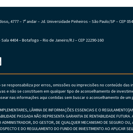
Cardoso, 4777 – 7º andar – Jd. Universidade Pinheiros – São Paulo/SP – CEP 05
6 – Sala 4404 – Botafogo – Rio de Janeiro/RJ – CEP 22290-160
o se responsabiliza por erros, omissões ou imprecisões no conteúdo das 
vas e não se constituem em qualquer tipo de aconselhamento de investime
sear nas informações aqui contidas sem buscar o aconselhamento de um p
PLEMENTARES, LÂMINA DE INFORMAÇÕES ESSENCIAS E O REGULAMENTO]ANTE
ABILIDADE PASSADA NÃO REPRESENTA GARANTIA DE RENTABILIDADE FUTURA. A
 ADMINISTRADOR, DO GESTOR, DE QUALQUER MECANISMO DE SEGURO OU, A
PROSPECTO E DO REGULAMENTO DO FUNDO DE INVESTIMENTO AO APLICAR 