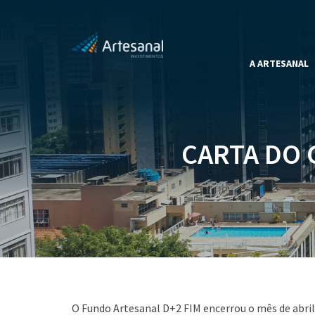
A ARTESANAL
CARTA DO 
O Fundo Artesanal D+2 FIM encerrou o mês de abri