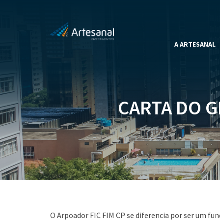
A ARTESANAL
CARTA DO G
O Arpoador FIC FIM CP se diferencia por ser um fun