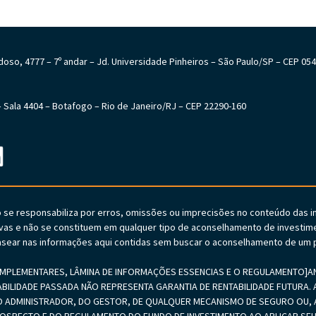
Cardoso, 4777 – 7º andar – Jd. Universidade Pinheiros – São Paulo/SP – CEP 05
6 – Sala 4404 – Botafogo – Rio de Janeiro/RJ – CEP 22290-160
o se responsabiliza por erros, omissões ou imprecisões no conteúdo das 
vas e não se constituem em qualquer tipo de aconselhamento de investime
sear nas informações aqui contidas sem buscar o aconselhamento de um p
PLEMENTARES, LÂMINA DE INFORMAÇÕES ESSENCIAS E O REGULAMENTO]ANTE
ABILIDADE PASSADA NÃO REPRESENTA GARANTIA DE RENTABILIDADE FUTURA. A
 ADMINISTRADOR, DO GESTOR, DE QUALQUER MECANISMO DE SEGURO OU, A
PROSPECTO E DO REGULAMENTO DO FUNDO DE INVESTIMENTO AO APLICAR 