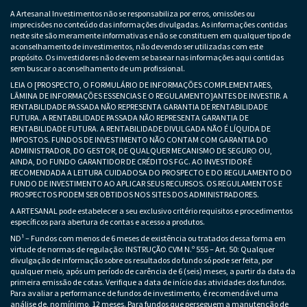
A Artesanal Investimentos não se responsabiliza por erros, omissões ou
imprecisões no conteúdo das informações divulgadas. As informações contidas
neste site são meramente informativas e não se constituem em qualquer tipo de
aconselhamento de investimentos, não devendo ser utilizadas com este
propósito. Os investidores não devem se basear nas informações aqui contidas
sem buscar o aconselhamento de um profissional.
LEIA O [PROSPECTO, O FORMULÁRIO DE INFORMAÇÕES COMPLEMENTARES,
LÂMINA DE INFORMAÇÕES ESSENCIAS E O REGULAMENTO]ANTES DE INVESTIR. A
RENTABILIDADE PASSADA NÃO REPRESENTA GARANTIA DE RENTABILIDADE
FUTURA. A RENTABILIDADE PASSADA NÃO REPRESENTA GARANTIA DE
RENTABILIDADE FUTURA. A RENTABILIDADE DIVULGADA NÃO É LÍQUIDA DE
IMPOSTOS. FUNDOS DE INVESTIMENTO NÃO CONTAM COM GARANTIA DO
ADMINISTRADOR, DO GESTOR, DE QUALQUER MECANISMO DE SEGURO OU,
AINDA, DO FUNDO GARANTIDOR DE CRÉDITOS FGC. AO INVESTIDOR É
RECOMENDADA A LEITURA CUIDADOSA DO PROSPECTO E DO REGULAMENTO DO
FUNDO DE INVESTIMENTO AO APLICAR SEUS RECURSOS. OS REGULAMENTOS E
PROSPECTOS PODEM SER OBTIDOS NOS SITES DOS ADMINISTRADORES.
A ARTESANAL pode estabelecer a seu exclusivo critério requisitos e procedimentos
específicos para abertura de contas e acesso a produtos.
ND¹ – Fundos com menos de 6 meses de existência ou tratados dessa forma em
virtude de normas de regulação: INSTRUÇÃO CVM N.º 555 – Art. 50: Qualquer
divulgação de informação sobre os resultados do fundo só pode ser feita, por
qualquer meio, após um período de carência de 6 (seis) meses, a partir da data da
primeira emissão de cotas. Verifique a data de início das atividades dos fundos.
Para avaliar a performance de fundos de investimento, é recomendável uma
análise de, no mínimo, 12 meses. Para fundos que perseguem a manutenção de