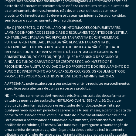
imprecisões no conteúdo das informações divulgadas. As informações contidas
neste site são meramente informativas e não se constituem em qualquer tipo de
aconselhamento de investimentos, não devendo ser utilizadas com este
propósito. Os investidores não devem se basear nas informações aqui contidas
sem buscar o aconselhamento de um profissional.
LEIA O [PROSPECTO, O FORMULÁRIO DE INFORMAÇÕES COMPLEMENTARES,
LÂMINA DE INFORMAÇÕES ESSENCIAS E O REGULAMENTO]ANTES DE INVESTIR. A
RENTABILIDADE PASSADA NÃO REPRESENTA GARANTIA DE RENTABILIDADE
FUTURA. A RENTABILIDADE PASSADA NÃO REPRESENTA GARANTIA DE
RENTABILIDADE FUTURA. A RENTABILIDADE DIVULGADA NÃO É LÍQUIDA DE
IMPOSTOS. FUNDOS DE INVESTIMENTO NÃO CONTAM COM GARANTIA DO
ADMINISTRADOR, DO GESTOR, DE QUALQUER MECANISMO DE SEGURO OU,
AINDA, DO FUNDO GARANTIDOR DE CRÉDITOS FGC. AO INVESTIDOR É
RECOMENDADA A LEITURA CUIDADOSA DO PROSPECTO E DO REGULAMENTO DO
FUNDO DE INVESTIMENTO AO APLICAR SEUS RECURSOS. OS REGULAMENTOS E
PROSPECTOS PODEM SER OBTIDOS NOS SITES DOS ADMINISTRADORES.
A ARTESANAL pode estabelecer a seu exclusivo critério requisitos e procedimentos
específicos para abertura de contas e acesso a produtos.
ND¹ – Fundos com menos de 6 meses de existência ou tratados dessa forma em
virtude de normas de regulação: INSTRUÇÃO CVM N.º 555 – Art. 50: Qualquer
divulgação de informação sobre os resultados do fundo só pode ser feita, por
qualquer meio, após um período de carência de 6 (seis) meses, a partir da data da
primeira emissão de cotas. Verifique a data de início das atividades dos fundos.
Para avaliar a performance de fundos de investimento, é recomendável uma
análise de, no mínimo, 12 meses. Para fundos que perseguem a manutenção de
uma carteira de longo prazo, não há garantia de que o fundo terá tratamento
tributário para fundos de longo prazo. As rentabilidades divulgadas são líquidas