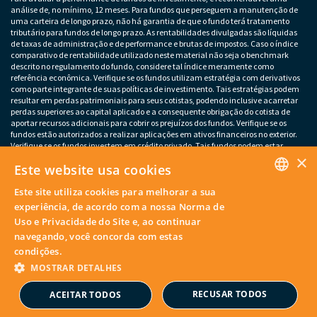
análise de, no mínimo, 12 meses. Para fundos que perseguem a manutenção de
uma carteira de longo prazo, não há garantia de que o fundo terá tratamento
tributário para fundos de longo prazo. As rentabilidades divulgadas são líquidas
de taxas de administração e de performance e brutas de impostos. Caso o índice
comparativo de rentabilidade utilizado neste material não seja o benchmark
descrito no regulamento do fundo, considere tal índice meramente como
referência econômica. Verifique se os fundos utilizam estratégia com derivativos
como parte integrante de suas políticas de investimento. Tais estratégias podem
resultar em perdas patrimoniais para seus cotistas, podendo inclusive acarretar
perdas superiores ao capital aplicado e a consequente obrigação do cotista de
aportar recursos adicionais para cobrir os prejuízos dos fundos. Verifique se os
fundos estão autorizados a realizar aplicações em ativos financeiros no exterior.
Verifique se os fundos investem em crédito privado. Tais fundos podem estar
×
sujeitos a risco de perda substancial do patrimônio líquido em caso de eventos
Este website usa cookies
que acarretem o não pagamento dos ativos integrantes da sua carteira. Os
fundos apresentados podem estar expostos a significativa concentração em ativos
Este site utiliza cookies para melhorar a sua
de poucos emissores, variação cambial e outros riscos não mencionados neste
PORTUGUESE
material. O investimento em determinados ativos financeiros pode sujeitar o
experiência, de acordo com a nossa Norma de
investidor a significativas perdas patrimoniais. Ao investidor cabe a
Uso e Privacidade do Site e, ao continuar
responsabilidade de se informar sobre eventuais riscos previamente à tomada de
ENGLISH
navegando, você concorda com estas
decisão sobre investimentos. – Este material não deve substituir o julgamento
independente dos investidores.
condições.
MOSTRAR DETALHES
© Copyright 2026. Artesanal Investimentos. Todos os direitos
reservados.
RECUSAR TODOS
ACEITAR TODOS
Powered by
MZ