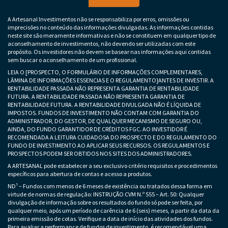
A Artesanal Investimentos não se responsabiliza por erros, omissões ou
imprecisões no conteúdo das informações divulgadas. As informações contidas
neste site são meramente informativas e não se constituem em qualquer tipo de
aconselhamento de investimentos, não devendo ser utilizadas com este
propósito. Os investidores não devem se basear nas informações aqui contidas
sem buscar o aconselhamento de um profissional.
LEIA O [PROSPECTO, O FORMULÁRIO DE INFORMAÇÕES COMPLEMENTARES,
LÂMINA DE INFORMAÇÕES ESSENCIAS E O REGULAMENTO]ANTES DE INVESTIR. A
RENTABILIDADE PASSADA NÃO REPRESENTA GARANTIA DE RENTABILIDADE
FUTURA. A RENTABILIDADE PASSADA NÃO REPRESENTA GARANTIA DE
RENTABILIDADE FUTURA. A RENTABILIDADE DIVULGADA NÃO É LÍQUIDA DE
IMPOSTOS. FUNDOS DE INVESTIMENTO NÃO CONTAM COM GARANTIA DO
ADMINISTRADOR, DO GESTOR, DE QUALQUER MECANISMO DE SEGURO OU,
AINDA, DO FUNDO GARANTIDOR DE CRÉDITOS FGC. AO INVESTIDOR É
RECOMENDADA A LEITURA CUIDADOSA DO PROSPECTO E DO REGULAMENTO DO
FUNDO DE INVESTIMENTO AO APLICAR SEUS RECURSOS. OS REGULAMENTOS E
PROSPECTOS PODEM SER OBTIDOS NOS SITES DOS ADMINISTRADORES.
A ARTESANAL pode estabelecer a seu exclusivo critério requisitos e procedimentos
específicos para abertura de contas e acesso a produtos.
ND¹ – Fundos com menos de 6 meses de existência ou tratados dessa forma em
virtude de normas de regulação: INSTRUÇÃO CVM N.º 555 – Art. 50: Qualquer
divulgação de informação sobre os resultados do fundo só pode ser feita, por
qualquer meio, após um período de carência de 6 (seis) meses, a partir da data da
primeira emissão de cotas. Verifique a data de início das atividades dos fundos.
Para avaliar a performance de fundos de investimento, é recomendável uma