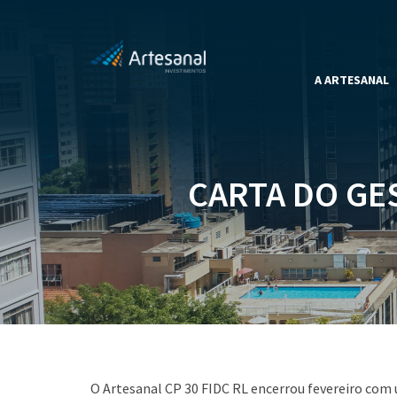
A ARTESANAL
CARTA DO GES
O Artesanal CP 30 FIDC RL encerrou fevereiro com 