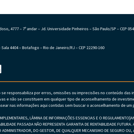
Cardoso, 4777 – 7º andar – Jd. Universidade Pinheiros – São Paulo/SP – CEP 05
6 – Sala 4404 – Botafogo – Rio de Janeiro/RJ – CEP 22290-160
o se responsabiliza por erros, omissões ou imprecisões no conteúdo das 
vas e não se constituem em qualquer tipo de aconselhamento de investime
sear nas informações aqui contidas sem buscar o aconselhamento de um p
PLEMENTARES, LÂMINA DE INFORMAÇÕES ESSENCIAS E O REGULAMENTO]ANTE
ABILIDADE PASSADA NÃO REPRESENTA GARANTIA DE RENTABILIDADE FUTURA. A
 ADMINISTRADOR, DO GESTOR, DE QUALQUER MECANISMO DE SEGURO OU, A