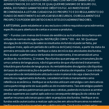
IMPOSTOS. FUNDOS DE INVESTIMENTO NÃO CONTAM COM GARANTIA DO
ADMINISTRADOR, DO GESTOR, DE QUALQUER MECANISMO DE SEGURO OU,
AINDA, DO FUNDO GARANTIDOR DE CRÉDITOS FGC. AO INVESTIDOR É
RECOMENDADA A LEITURA CUIDADOSA DO PROSPECTO E DO REGULAMENTO DO
FUNDO DE INVESTIMENTO AO APLICAR SEUS RECURSOS. OS REGULAMENTOS E
PROSPECTOS PODEM SER OBTIDOS NOS SITES DOS ADMINISTRADORES.
A ARTESANAL pode estabelecer a seu exclusivo critério requisitos e procedimentos
específicos para abertura de contas e acesso a produtos.
ND¹ – Fundos com menos de 6 meses de existência ou tratados dessa forma em
virtude de normas de regulação: INSTRUÇÃO CVM N.º 555 – Art. 50: Qualquer
divulgação de informação sobre os resultados do fundo só pode ser feita, por
qualquer meio, após um período de carência de 6 (seis) meses, a partir da data da
primeira emissão de cotas. Verifique a data de início das atividades dos fundos.
Para avaliar a performance de fundos de investimento, é recomendável uma
análise de, no mínimo, 12 meses. Para fundos que perseguem a manutenção de
uma carteira de longo prazo, não há garantia de que o fundo terá tratamento
tributário para fundos de longo prazo. As rentabilidades divulgadas são líquidas
de taxas de administração e de performance e brutas de impostos. Caso o índice
comparativo de rentabilidade utilizado neste material não seja o benchmark
descrito no regulamento do fundo, considere tal índice meramente como
referência econômica. Verifique se os fundos utilizam estratégia com derivativos
como parte integrante de suas políticas de investimento. Tais estratégias podem
resultar em perdas patrimoniais para seus cotistas, podendo inclusive acarretar
perdas superiores ao capital aplicado e a consequente obrigação do cotista de
aportar recursos adicionais para cobrir os prejuízos dos fundos. Verifique se os
fundos estão autorizados a realizar aplicações em ativos financeiros no exterior.
Verifique se os fundos investem em crédito privado. Tais fundos podem estar