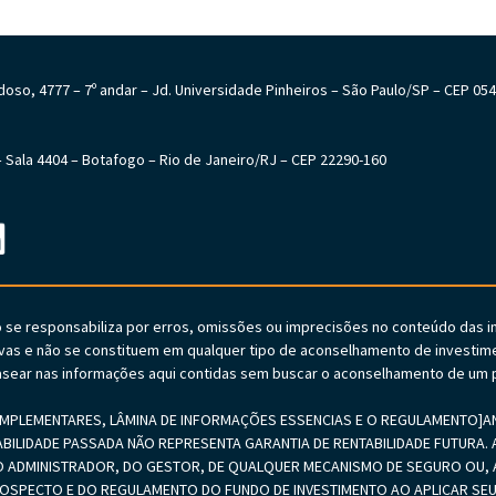
Cardoso, 4777 – 7º andar – Jd. Universidade Pinheiros – São Paulo/SP – CEP 05
6 – Sala 4404 – Botafogo – Rio de Janeiro/RJ – CEP 22290-160
o se responsabiliza por erros, omissões ou imprecisões no conteúdo das 
vas e não se constituem em qualquer tipo de aconselhamento de investime
sear nas informações aqui contidas sem buscar o aconselhamento de um p
PLEMENTARES, LÂMINA DE INFORMAÇÕES ESSENCIAS E O REGULAMENTO]ANTE
ABILIDADE PASSADA NÃO REPRESENTA GARANTIA DE RENTABILIDADE FUTURA. A
 ADMINISTRADOR, DO GESTOR, DE QUALQUER MECANISMO DE SEGURO OU, A
PROSPECTO E DO REGULAMENTO DO FUNDO DE INVESTIMENTO AO APLICAR 