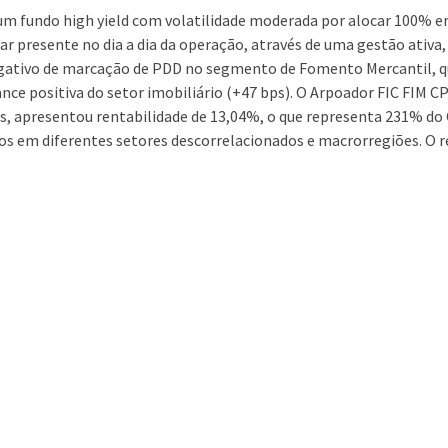
r um fundo high yield com volatilidade moderada por alocar 100%
star presente no dia a dia da operação, através de uma gestão ati
negativo de marcação de PDD no segmento de Fomento Mercantil, qu
ance positiva do setor imobiliário (+47 bps). O Arpoador FIC FIM 
 apresentou rentabilidade de 13,04%, o que representa 231% do C
os em diferentes setores descorrelacionados e macrorregiões. O r