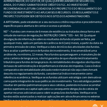
ADMINISTRADOR, DO GESTOR, DE QUALQUER MECANISMO DE SEGURO OU,
AINDA, DO FUNDO GARANTIDOR DE CRÉDITOS FGC. AO INVESTIDOR É
RECOMENDADA A LEITURA CUIDADOSA DO PROSPECTO E DO REGULAMENTO DO
FUNDO DE INVESTIMENTO AO APLICAR SEUS RECURSOS. OS REGULAMENTOS E
PROSPECTOS PODEM SER OBTIDOS NOS SITES DOS ADMINISTRADORES.
A ARTESANAL pode estabelecer a seu exclusivo critério requisitos e procedimentos
específicos para abertura de contas e acesso a produtos.
ND¹ – Fundos com menos de 6 meses de existência ou tratados dessa forma em
virtude de normas de regulação: INSTRUÇÃO CVM N.º 555 – Art. 50: Qualquer
divulgação de informação sobre os resultados do fundo só pode ser feita, por
qualquer meio, após um período de carência de 6 (seis) meses, a partir da data da
primeira emissão de cotas. Verifique a data de início das atividades dos fundos.
Para avaliar a performance de fundos de investimento, é recomendável uma
análise de, no mínimo, 12 meses. Para fundos que perseguem a manutenção de
uma carteira de longo prazo, não há garantia de que o fundo terá tratamento
tributário para fundos de longo prazo. As rentabilidades divulgadas são líquidas
de taxas de administração e de performance e brutas de impostos. Caso o índice
comparativo de rentabilidade utilizado neste material não seja o benchmark
descrito no regulamento do fundo, considere tal índice meramente como
referência econômica. Verifique se os fundos utilizam estratégia com derivativos
como parte integrante de suas políticas de investimento. Tais estratégias podem
resultar em perdas patrimoniais para seus cotistas, podendo inclusive acarretar
perdas superiores ao capital aplicado e a consequente obrigação do cotista de
aportar recursos adicionais para cobrir os prejuízos dos fundos. Verifique se os
fundos estão autorizados a realizar aplicações em ativos financeiros no exterior.
Verifique se os fundos investem em crédito privado. Tais fundos podem estar
×
sujeitos a risco de perda substancial do patrimônio líquido em caso de eventos