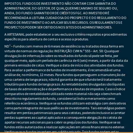
IMPOSTOS. FUNDOS DE INVESTIMENTO NÃO CONTAM COM GARANTIA DO
ADMINISTRADOR, DO GESTOR, DE QUALQUER MECANISMO DE SEGURO OU,
AINDA, DO FUNDO GARANTIDOR DE CRÉDITOS FGC. AO INVESTIDOR É
RECOMENDADA A LEITURA CUIDADOSA DO PROSPECTO E DO REGULAMENTO DO
FUNDO DE INVESTIMENTO AO APLICAR SEUS RECURSOS. OS REGULAMENTOS E
PROSPECTOS PODEM SER OBTIDOS NOS SITES DOS ADMINISTRADORES.
A ARTESANAL pode estabelecer a seu exclusivo critério requisitos e procedimentos
específicos para abertura de contas e acesso a produtos.
ND¹ – Fundos com menos de 6 meses de existência ou tratados dessa forma em
virtude de normas de regulação: INSTRUÇÃO CVM N.º 555 – Art. 50: Qualquer
divulgação de informação sobre os resultados do fundo só pode ser feita, por
qualquer meio, após um período de carência de 6 (seis) meses, a partir da data da
primeira emissão de cotas. Verifique a data de início das atividades dos fundos.
Para avaliar a performance de fundos de investimento, é recomendável uma
análise de, no mínimo, 12 meses. Para fundos que perseguem a manutenção de
uma carteira de longo prazo, não há garantia de que o fundo terá tratamento
tributário para fundos de longo prazo. As rentabilidades divulgadas são líquidas
de taxas de administração e de performance e brutas de impostos. Caso o índice
comparativo de rentabilidade utilizado neste material não seja o benchmark
descrito no regulamento do fundo, considere tal índice meramente como
referência econômica. Verifique se os fundos utilizam estratégia com derivativos
como parte integrante de suas políticas de investimento. Tais estratégias podem
resultar em perdas patrimoniais para seus cotistas, podendo inclusive acarretar
perdas superiores ao capital aplicado e a consequente obrigação do cotista de
aportar recursos adicionais para cobrir os prejuízos dos fundos. Verifique se os
fundos estão autorizados a realizar aplicações em ativos financeiros no exterior.
Verifique se os fundos investem em crédito privado. Tais fundos podem estar