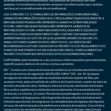
aconselhamento de investimentos, não devendo ser utilizadas com este
propósito. Os investidores não devem se basear nas informações aqui contidas
sem buscar o aconselhamento de um profissional.
LEIA O [PROSPECTO, O FORMULÁRIO DE INFORMAÇÕES COMPLEMENTARES,
LÂMINA DE INFORMAÇÕES ESSENCIAS E O REGULAMENTO]ANTES DE INVESTIR. A
RENTABILIDADE PASSADA NÃO REPRESENTA GARANTIA DE RENTABILIDADE
FUTURA. A RENTABILIDADE PASSADA NÃO REPRESENTA GARANTIA DE
RENTABILIDADE FUTURA. A RENTABILIDADE DIVULGADA NÃO É LÍQUIDA DE
IMPOSTOS. FUNDOS DE INVESTIMENTO NÃO CONTAM COM GARANTIA DO
ADMINISTRADOR, DO GESTOR, DE QUALQUER MECANISMO DE SEGURO OU,
AINDA, DO FUNDO GARANTIDOR DE CRÉDITOS FGC. AO INVESTIDOR É
RECOMENDADA A LEITURA CUIDADOSA DO PROSPECTO E DO REGULAMENTO DO
FUNDO DE INVESTIMENTO AO APLICAR SEUS RECURSOS. OS REGULAMENTOS E
PROSPECTOS PODEM SER OBTIDOS NOS SITES DOS ADMINISTRADORES.
A ARTESANAL pode estabelecer a seu exclusivo critério requisitos e procedimentos
específicos para abertura de contas e acesso a produtos.
ND¹ – Fundos com menos de 6 meses de existência ou tratados dessa forma em
virtude de normas de regulação: INSTRUÇÃO CVM N.º 555 – Art. 50: Qualquer
divulgação de informação sobre os resultados do fundo só pode ser feita, por
qualquer meio, após um período de carência de 6 (seis) meses, a partir da data da
primeira emissão de cotas. Verifique a data de início das atividades dos fundos.
Para avaliar a performance de fundos de investimento, é recomendável uma
análise de, no mínimo, 12 meses. Para fundos que perseguem a manutenção de
uma carteira de longo prazo, não há garantia de que o fundo terá tratamento
tributário para fundos de longo prazo. As rentabilidades divulgadas são líquidas
de taxas de administração e de performance e brutas de impostos. Caso o índice
comparativo de rentabilidade utilizado neste material não seja o benchmark