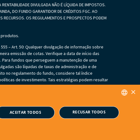
 RENTABILIDADE DIVULGADA NÃO É LÍQUIDA DE IMPOSTOS.
INDA, DO FUNDO GARANTIDOR DE CRÉDITOS FGC. AO
SEUS RECURSOS. OS REGULAMENTOS E PROSPECTOS PODEM
 produtos.
55 – Art. 50: Qualquer divulgação de informação sobre
eira emissão de cotas. Verifique a data de início das
es. Para fundos que perseguem a manutenção de uma
vulgadas são líquidas de taxas de administração e de
ito no regulamento do fundo, considere tal índice
líticas de investimento. Tais estratégias podem resultar
gação do cotista de aportar recursos adicionais para
×
ifique se os fundos investem em crédito privado. Tais
 dos ativos integrantes da sua carteira. Os fundos
s não mencionados neste material. O investimento em
PORTUGUESE
RECUSAR TODOS
ade de se informar sobre eventuais riscos previamente à
ACEITAR TODOS
ENGLISH
Powered by
MZ