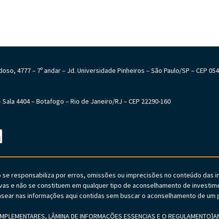
Cardoso, 4777 – 7º andar – Jd. Universidade Pinheiros – São Paulo/SP – CEP 05
6 – Sala 4404 – Botafogo – Rio de Janeiro/RJ – CEP 22290-160
o se responsabiliza por erros, omissões ou imprecisões no conteúdo das 
vas e não se constituem em qualquer tipo de aconselhamento de investime
sear nas informações aqui contidas sem buscar o aconselhamento de um p
PLEMENTARES, LÂMINA DE INFORMAÇÕES ESSENCIAS E O REGULAMENTO]ANTE