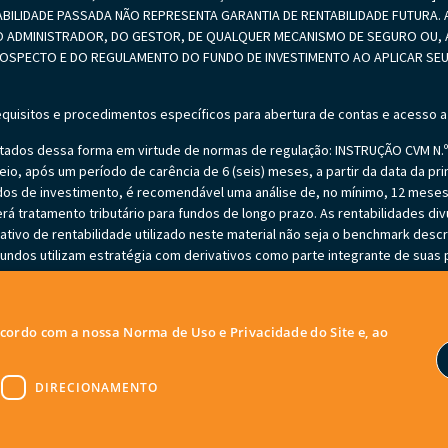
ABILIDADE PASSADA NÃO REPRESENTA GARANTIA DE RENTABILIDADE FUTURA. A
 ADMINISTRADOR, DO GESTOR, DE QUALQUER MECANISMO DE SEGURO OU, A
PROSPECTO E DO REGULAMENTO DO FUNDO DE INVESTIMENTO AO APLICAR 
equisitos e procedimentos específicos para abertura de contas e acesso a
ados dessa forma em virtude de normas de regulação: INSTRUÇÃO CVM N.º 5
io, após um período de carência de 6 (seis) meses, a partir da data da prim
undos de investimento, é recomendável uma análise de, no mínimo, 12 mes
erá tratamento tributário para fundos de longo prazo. As rentabilidades di
ivo de rentabilidade utilizado neste material não seja o benchmark descr
ndos utilizam estratégia com derivativos como parte integrante de suas po
sive acarretar perdas superiores ao capital aplicado e a consequente obri
tão autorizados a realizar aplicações em ativos financeiros no exterior. Ver
l do patrimônio líquido em caso de eventos que acarretem o não pagamento
 acordo com a nossa Norma de Uso e Privacidade do Site e, ao
entração em ativos de poucos emissores, variação cambial e outros risco
r a significativas perdas patrimoniais. Ao investidor cabe a responsabilid
não deve substituir o julgamento independente dos investidores.
DIRECIONAMENTO
itos reservados.