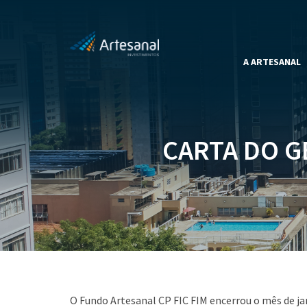
A ARTESANAL
CARTA DO G
O Fundo Artesanal CP FIC FIM encerrou o mês de j