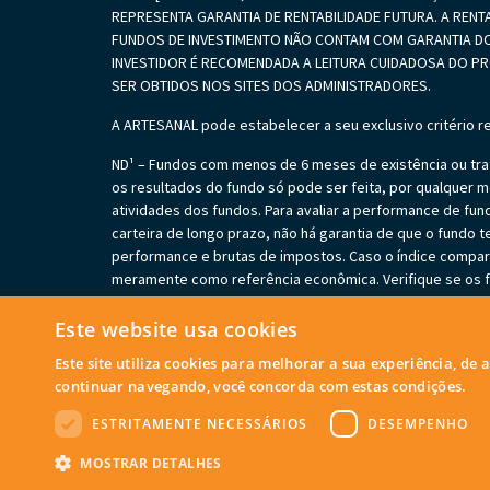
REPRESENTA GARANTIA DE RENTABILIDADE FUTURA. A RENT
FUNDOS DE INVESTIMENTO NÃO CONTAM COM GARANTIA DO
INVESTIDOR É RECOMENDADA A LEITURA CUIDADOSA DO 
SER OBTIDOS NOS SITES DOS ADMINISTRADORES.
A ARTESANAL pode estabelecer a seu exclusivo critério r
ND¹ – Fundos com menos de 6 meses de existência ou trat
os resultados do fundo só pode ser feita, por qualquer me
atividades dos fundos. Para avaliar a performance de f
carteira de longo prazo, não há garantia de que o fundo t
performance e brutas de impostos. Caso o índice comparat
meramente como referência econômica. Verifique se os fu
em perdas patrimoniais para seus cotistas, podendo inclu
cobrir os prejuízos dos fundos. Verifique se os fundos es
Este website usa cookies
fundos podem estar sujeitos a risco de perda substancia
Este site utiliza cookies para melhorar a sua experiência, de
apresentados podem estar expostos a significativa conc
continuar navegando, você concorda com estas condições.
determinados ativos financeiros pode sujeitar o investido
tomada de decisão sobre investimentos. – Este material 
ESTRITAMENTE NECESSÁRIOS
DESEMPENHO
© Copyright 2026. Artesanal Investimentos. Todos os dire
MOSTRAR DETALHES