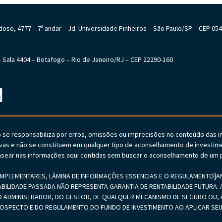
Cardoso, 4777 – 7º andar – Jd. Universidade Pinheiros – São Paulo/SP – CEP 05
6 – Sala 4404 – Botafogo – Rio de Janeiro/RJ – CEP 22290-160
o se responsabiliza por erros, omissões ou imprecisões no conteúdo das 
vas e não se constituem em qualquer tipo de aconselhamento de investime
sear nas informações aqui contidas sem buscar o aconselhamento de um p
PLEMENTARES, LÂMINA DE INFORMAÇÕES ESSENCIAS E O REGULAMENTO]ANTE
ABILIDADE PASSADA NÃO REPRESENTA GARANTIA DE RENTABILIDADE FUTURA. A
 ADMINISTRADOR, DO GESTOR, DE QUALQUER MECANISMO DE SEGURO OU, A
PROSPECTO E DO REGULAMENTO DO FUNDO DE INVESTIMENTO AO APLICAR 