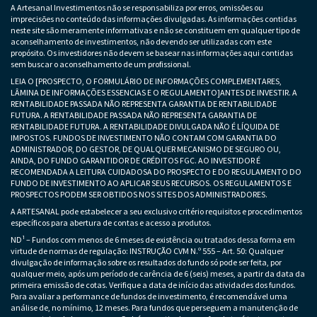
A Artesanal Investimentos não se responsabiliza por erros, omissões ou
imprecisões no conteúdo das informações divulgadas. As informações contidas
neste site são meramente informativas e não se constituem em qualquer tipo de
aconselhamento de investimentos, não devendo ser utilizadas com este
propósito. Os investidores não devem se basear nas informações aqui contidas
sem buscar o aconselhamento de um profissional.
LEIA O [PROSPECTO, O FORMULÁRIO DE INFORMAÇÕES COMPLEMENTARES,
LÂMINA DE INFORMAÇÕES ESSENCIAS E O REGULAMENTO]ANTES DE INVESTIR. A
RENTABILIDADE PASSADA NÃO REPRESENTA GARANTIA DE RENTABILIDADE
FUTURA. A RENTABILIDADE PASSADA NÃO REPRESENTA GARANTIA DE
RENTABILIDADE FUTURA. A RENTABILIDADE DIVULGADA NÃO É LÍQUIDA DE
IMPOSTOS. FUNDOS DE INVESTIMENTO NÃO CONTAM COM GARANTIA DO
ADMINISTRADOR, DO GESTOR, DE QUALQUER MECANISMO DE SEGURO OU,
AINDA, DO FUNDO GARANTIDOR DE CRÉDITOS FGC. AO INVESTIDOR É
RECOMENDADA A LEITURA CUIDADOSA DO PROSPECTO E DO REGULAMENTO DO
FUNDO DE INVESTIMENTO AO APLICAR SEUS RECURSOS. OS REGULAMENTOS E
PROSPECTOS PODEM SER OBTIDOS NOS SITES DOS ADMINISTRADORES.
A ARTESANAL pode estabelecer a seu exclusivo critério requisitos e procedimentos
específicos para abertura de contas e acesso a produtos.
ND¹ – Fundos com menos de 6 meses de existência ou tratados dessa forma em
virtude de normas de regulação: INSTRUÇÃO CVM N.º 555 – Art. 50: Qualquer
divulgação de informação sobre os resultados do fundo só pode ser feita, por
qualquer meio, após um período de carência de 6 (seis) meses, a partir da data da
primeira emissão de cotas. Verifique a data de início das atividades dos fundos.
Para avaliar a performance de fundos de investimento, é recomendável uma
análise de, no mínimo, 12 meses. Para fundos que perseguem a manutenção de